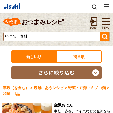
新しい順
簡単順
車麩（を含む） > 焼酎にあうレシピ > 野菜・豆類・キノコ類 >
和風 1品
金沢おでん
車麩、赤巻、バイ貝などの金沢なら