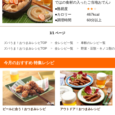
ではの食材の入ったご当地おでん♪
●難易度
★
★
★
●カロリー
467kcal
●調理時間
60分以上
1/1 ページ
ズバうま！おつまみレシピTOP
全レシピ一覧
車麩のレシピ一覧
ズバうま！おつまみレシピTOP
全レシピ一覧
野菜・豆類・キノコ類の
今月のおすすめ 特集レシピ
ビールに合う！おつまみレシピ
アウトドア！おつまみレシピ