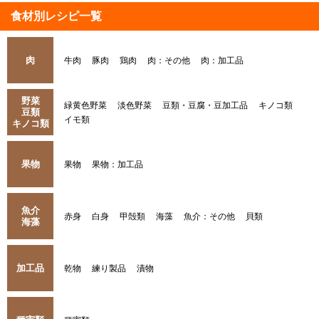
食材別レシピ一覧
肉
牛肉
豚肉
鶏肉
肉：その他
肉：加工品
野菜
緑黄色野菜
淡色野菜
豆類・豆腐・豆加工品
キノコ類
豆類
イモ類
キノコ類
果物
果物
果物：加工品
魚介
赤身
白身
甲殻類
海藻
魚介：その他
貝類
海藻
加工品
乾物
練り製品
漬物