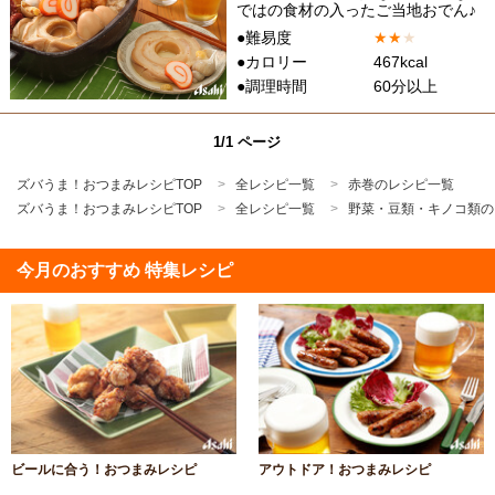
ではの食材の入ったご当地おでん♪
●難易度
★
★
★
●カロリー
467kcal
●調理時間
60分以上
1/1 ページ
ズバうま！おつまみレシピTOP
全レシピ一覧
赤巻のレシピ一覧
ズバうま！おつまみレシピTOP
全レシピ一覧
野菜・豆類・キノコ類の
今月のおすすめ 特集レシピ
ビールに合う！おつまみレシピ
アウトドア！おつまみレシピ