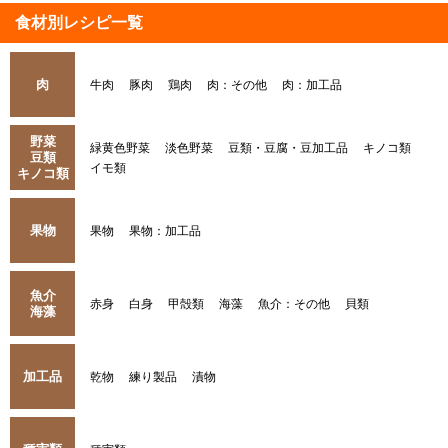
食材別レシピ一覧
肉
牛肉
豚肉
鶏肉
肉：その他
肉：加工品
野菜
緑黄色野菜
淡色野菜
豆類・豆腐・豆加工品
キノコ類
豆類
イモ類
キノコ類
果物
果物
果物：加工品
魚介
赤身
白身
甲殻類
海藻
魚介：その他
貝類
海藻
加工品
乾物
練り製品
漬物