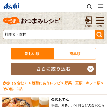
新しい順
簡単順
赤巻（を含む） > 焼酎にあうレシピ > 野菜・豆類・キノコ類 >
その他 1品
金沢おでん
車麩、赤巻、バイ貝などの金沢なら