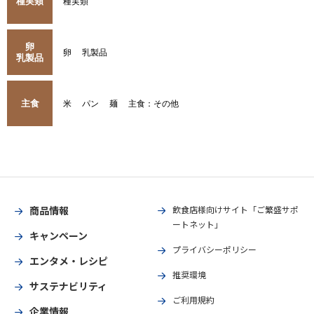
種実類
種実類
卵
卵
乳製品
乳製品
主食
米
パン
麺
主食：その他
商品情報
飲食店様向けサイト「ご繁盛サポ
ートネット」
キャンペーン
プライバシーポリシー
エンタメ・レシピ
推奨環境
サステナビリティ
ご利用規約
企業情報