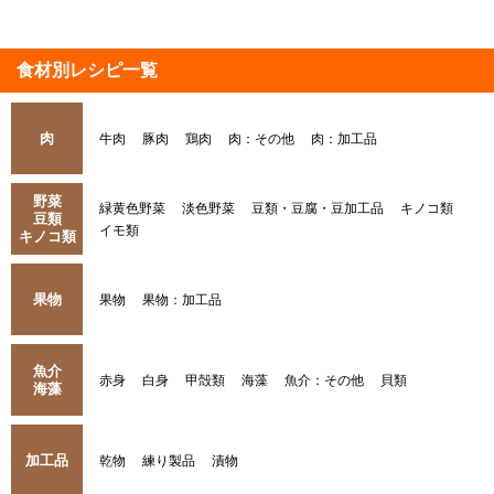
食材別レシピ一覧
肉
牛肉
豚肉
鶏肉
肉：その他
肉：加工品
野菜
緑黄色野菜
淡色野菜
豆類・豆腐・豆加工品
キノコ類
豆類
イモ類
キノコ類
果物
果物
果物：加工品
魚介
赤身
白身
甲殻類
海藻
魚介：その他
貝類
海藻
加工品
乾物
練り製品
漬物