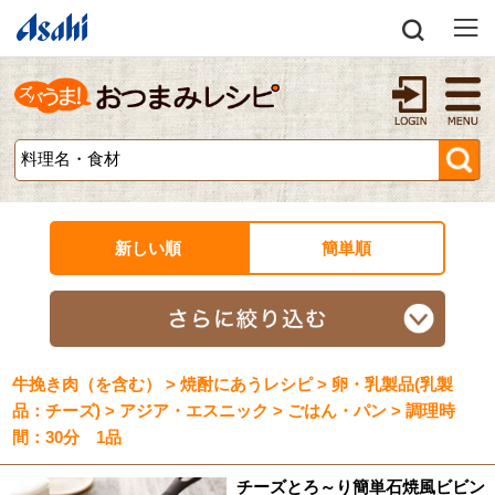
新しい順
簡単順
牛挽き肉（を含む） > 焼酎にあうレシピ > 卵・乳製品(乳製
品：チーズ) > アジア・エスニック > ごはん・パン > 調理時
間：30分 1品
チーズとろ～り簡単石焼風ビビン