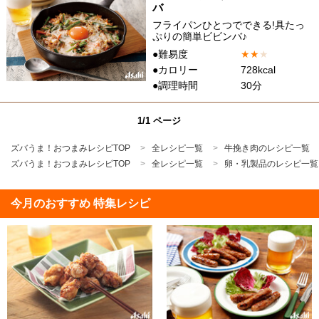
バ
フライパンひとつでできる!具たっ
ぷりの簡単ビビンバ♪
●難易度
★
★
★
●カロリー
728kcal
●調理時間
30分
1/1 ページ
ズバうま！おつまみレシピTOP
全レシピ一覧
牛挽き肉のレシピ一覧
ズバうま！おつまみレシピTOP
全レシピ一覧
卵・乳製品のレシピ一覧
今月のおすすめ 特集レシピ