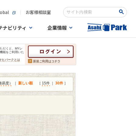
obal
お客様相談室
検索キーワード入力
テナビリティ
企業情報
ただくと、MYレ
機能をご利用いた
サヒパークとは
新規ご利用はコチラ
難易度）
｜
新しい順
［
15件
｜
30件
］