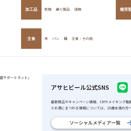
加工品
種実
乾物
練り製品
漬物
主食
米
パン
麺
主食：その他
盛サポートネット」
アサヒビール公式SNS
最新商品やキャンペーン情報、CMやメイキング動
※お酒にまつわる情報については、20歳未満の方へ
ソーシャルメディア一覧