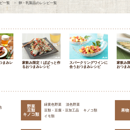
ピ一覧
卵・乳製品のレシピ一覧
つまみレ
家飲み限定！ぱぱっと作
スパークリングワインに
家飲み
るおつまみレシピ
合うおつまみレシピ
おつま
緑黄色野菜
淡色野菜
野菜
他
豆類
果物
豆類・豆腐・豆加工品
キノコ類
キノコ類
イモ類