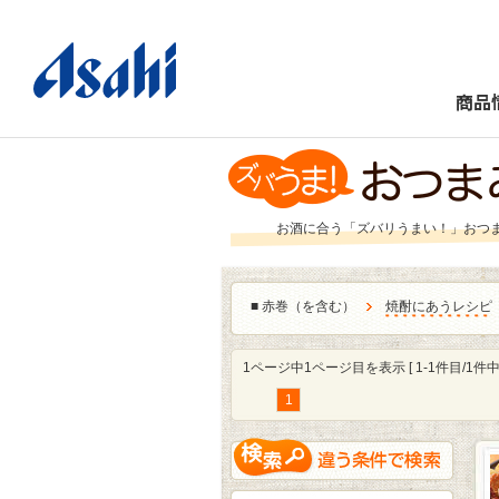
商品
お酒に合う「ズバリうまい！」おつ
■
赤巻（を含む）
焼酎にあうレシピ
1ページ中1ページ目を表示 [ 1-1件目/1件中 
1