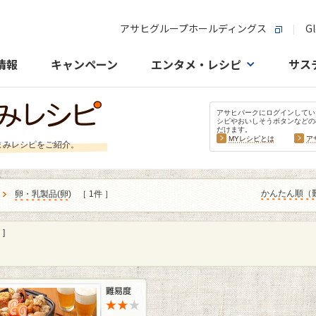
アサヒグループホールディングス
Gl
情報
キャンペーン
エンタメ・レシピ
サス
アサヒパークにログインしてい
シピやおいしそうボタンなどの
だけます。
MYレシピとは
ア
まみレシピをご紹介。
かんたん順（
卵・乳製品
(
卵
)
［ 1件 ］
]