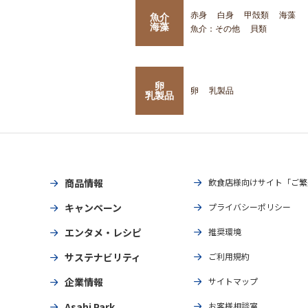
赤身
白身
甲殻類
海藻
魚介
海藻
魚介：その他
貝類
卵
卵
乳製品
乳製品
商品情報
飲食店様向けサイト「ご繁
キャンペーン
プライバシーポリシー
エンタメ・レシピ
推奨環境
サステナビリティ
ご利用規約
企業情報
サイトマップ
Asahi Park
お客様相談室