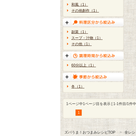
和風（1）
その他創作（1）
副菜（1）
スープ・汁物（1）
その他（1）
60分以上（1）
冬（1）
1ページ中1ページ目を表示 [ 1-1件目/1件中 
1
ズバうま！おつまみレシピTOP
全レシ