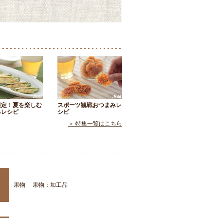
限定！夏を楽しむ
スポーツ観戦おつまみレ
みレシピ
シピ
＞ 特集一覧はこちら
果物
果物：加工品