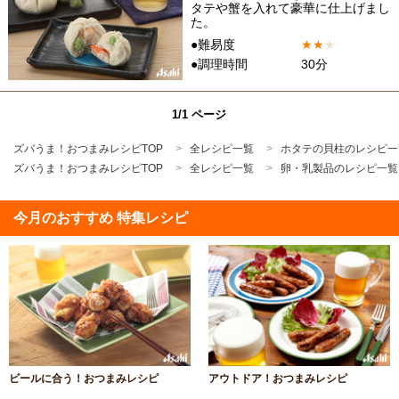
タテや蟹を入れて豪華に仕上げまし
た。
●難易度
★
★
★
●調理時間
30分
1/1 ページ
ズバうま！おつまみレシピTOP
全レシピ一覧
ホタテの貝柱のレシピ一
ズバうま！おつまみレシピTOP
全レシピ一覧
卵・乳製品のレシピ一覧
今月のおすすめ 特集レシピ
ビールに合う！おつまみレシピ
アウトドア！おつまみレシピ