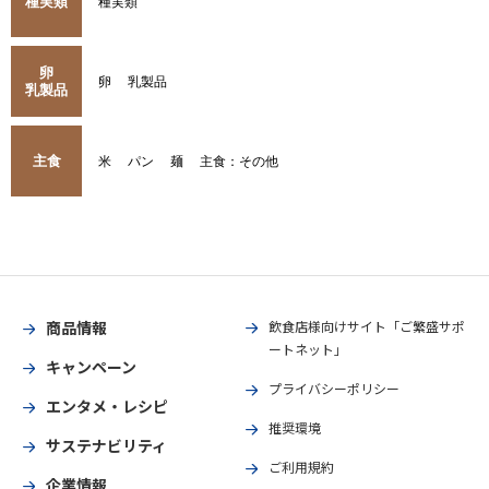
種実類
種実類
卵
卵
乳製品
乳製品
主食
米
パン
麺
主食：その他
商品情報
飲食店様向けサイト「ご繁盛サポ
ートネット」
キャンペーン
プライバシーポリシー
エンタメ・レシピ
推奨環境
サステナビリティ
ご利用規約
企業情報