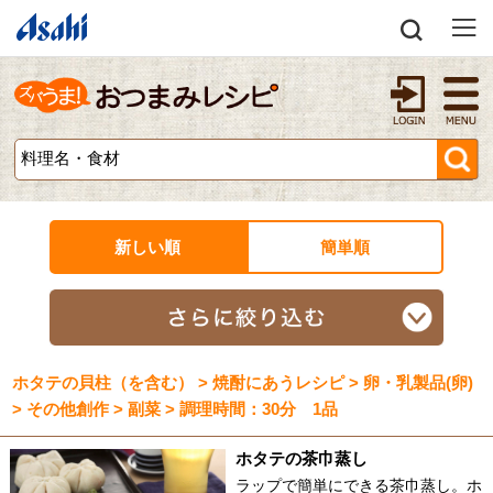
新しい順
簡単順
ホタテの貝柱（を含む） > 焼酎にあうレシピ > 卵・乳製品(卵)
> その他創作 > 副菜 > 調理時間：30分 1品
ホタテの茶巾蒸し
ラップで簡単にできる茶巾蒸し。ホ