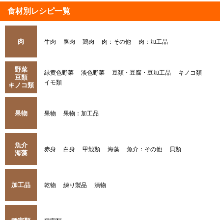
食材別レシピ一覧
肉
牛肉
豚肉
鶏肉
肉：その他
肉：加工品
野菜
緑黄色野菜
淡色野菜
豆類・豆腐・豆加工品
キノコ類
豆類
イモ類
キノコ類
果物
果物
果物：加工品
魚介
赤身
白身
甲殻類
海藻
魚介：その他
貝類
海藻
加工品
乾物
練り製品
漬物