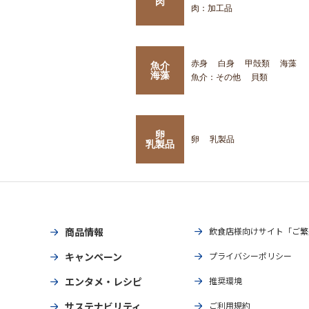
肉
肉：加工品
赤身
白身
甲殻類
海藻
魚介
海藻
魚介：その他
貝類
卵
卵
乳製品
乳製品
商品情報
飲食店様向けサイト「ご繁
キャンペーン
プライバシーポリシー
エンタメ・レシピ
推奨環境
サステナビリティ
ご利用規約