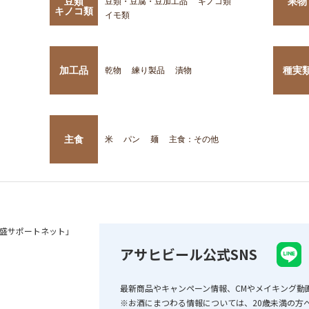
豆類
果物
豆類・豆腐・豆加工品
キノコ類
キノコ類
イモ類
加工品
種実
乾物
練り製品
漬物
主食
米
パン
麺
主食：その他
盛サポートネット」
アサヒビール公式SNS
最新商品やキャンペーン情報、CMやメイキング動
※お酒にまつわる情報については、20歳未満の方へ