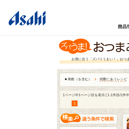
商品
お酒に合う「ズバリうまい！」おつ
■
車麩（を含む）
焼酎にあうレシピ
1ページ中1ページ目を表示 [ 1-1件目/1件中 
1