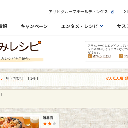
アサヒグループホールディングス
Gl
情報
キャンペーン
エンタメ・レシピ
サス
アサヒパークにログインしてい
シピやおいしそうボタンなどの
だけます。
MYレシピとは
ア
まみレシピをご紹介。
かんたん順（
卵・乳製品
［ 1件 ］
]