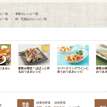
ピ一覧
車麩のレシピ一覧
ピ一覧
卵・乳製品のレシピ一覧
つまみレ
家飲み限定！ぱぱっと作
スパークリングワインに
家飲み
るおつまみレシピ
合うおつまみレシピ
おつま
緑黄色野菜
淡色野菜
野菜
他