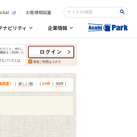
obal
お客様相談室
検索キーワード入力
テナビリティ
企業情報
ただくと、MYレ
機能をご利用いた
サヒパークとは
新規ご利用はコチラ
難易度）
｜
新しい順
［
15件
｜
30件
］