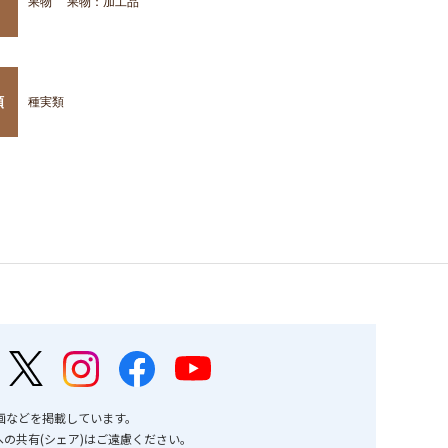
果物
果物：加工品
類
種実類
画などを掲載しています。
の共有(シェア)はご遠慮ください。