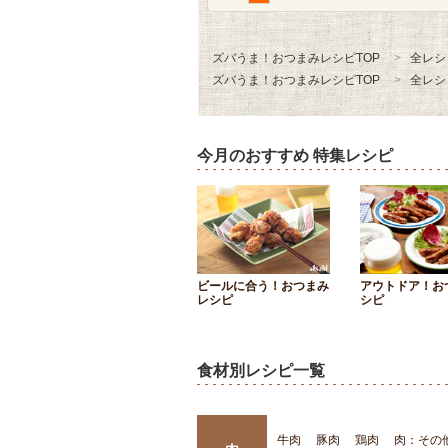
ズバうま！おつまみレシピTOP
全レシ
ズバうま！おつまみレシピTOP
全レシ
今月のおすすめ 特集レシピ
ビールに合う！おつまみ
アウトドア！お
レシピ
シピ
食材別レシピ一覧
牛肉
豚肉
鶏肉
肉：その