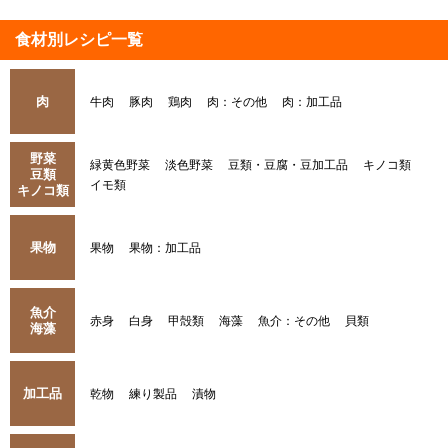
食材別レシピ一覧
肉
牛肉
豚肉
鶏肉
肉：その他
肉：加工品
野菜
緑黄色野菜
淡色野菜
豆類・豆腐・豆加工品
キノコ類
豆類
イモ類
キノコ類
果物
果物
果物：加工品
魚介
赤身
白身
甲殻類
海藻
魚介：その他
貝類
海藻
加工品
乾物
練り製品
漬物