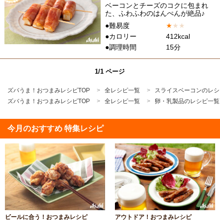
ベーコンとチーズのコクに包まれ
た、ふわふわのはんぺんが絶品♪
●難易度
★
★
★
●カロリー
412kcal
●調理時間
15分
1/1 ページ
ズバうま！おつまみレシピTOP
全レシピ一覧
スライスベーコンのレシ
ズバうま！おつまみレシピTOP
全レシピ一覧
卵・乳製品のレシピ一覧
今月のおすすめ 特集レシピ
ビールに合う！おつまみレシピ
アウトドア！おつまみレシピ