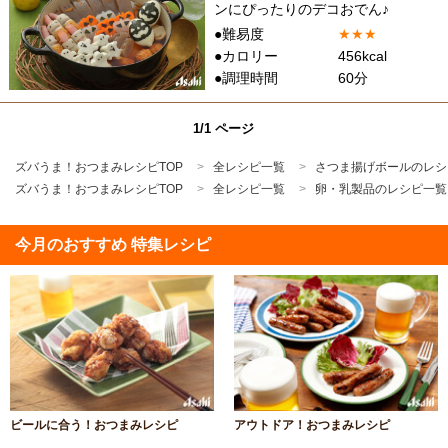
ンにぴったりのデコおでん♪
●難易度
★
★
★
●カロリー
456kcal
●調理時間
60分
1/1 ページ
ズバうま！おつまみレシピTOP
全レシピ一覧
さつま揚げボールのレシ
ズバうま！おつまみレシピTOP
全レシピ一覧
卵・乳製品のレシピ一覧
今月のおすすめ 特集レシピ
ビールに合う！おつまみレシピ
アウトドア！おつまみレシピ