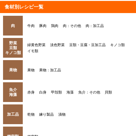
食材別レシピ一覧
肉
牛肉
豚肉
鶏肉
肉：その他
肉：加工品
野菜
緑黄色野菜
淡色野菜
豆類・豆腐・豆加工品
キノコ類
豆類
イモ類
キノコ類
果物
果物
果物：加工品
魚介
赤身
白身
甲殻類
海藻
魚介：その他
貝類
海藻
加工品
乾物
練り製品
漬物