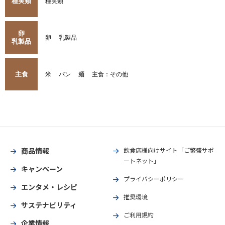
種実類
種実類
卵
卵
乳製品
乳製品
主食
米
パン
麺
主食：その他
商品情報
飲食店様向けサイト「ご繁盛サポ
ートネット」
キャンペーン
プライバシーポリシー
エンタメ・レシピ
推奨環境
サステナビリティ
ご利用規約
企業情報