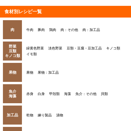
食材別レシピ一覧
肉
牛肉
豚肉
鶏肉
肉：その他
肉：加工品
野菜
緑黄色野菜
淡色野菜
豆類・豆腐・豆加工品
キノコ類
豆類
イモ類
キノコ類
果物
果物
果物：加工品
魚介
赤身
白身
甲殻類
海藻
魚介：その他
貝類
海藻
加工品
乾物
練り製品
漬物