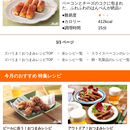
ベーコンとチーズのコクに包まれ
た、ふわふわのはんぺんが絶品♪
●難易度
★
★
★
●カロリー
412kcal
●調理時間
15分
1/1 ページ
ズバうま！おつまみレシピTOP
全レシピ一覧
スライスベーコンのレシ
ズバうま！おつまみレシピTOP
全レシピ一覧
卵・乳製品のレシピ一覧
今月のおすすめ 特集レシピ
ビールに合う！おつまみレシピ
アウトドア！おつまみレシピ