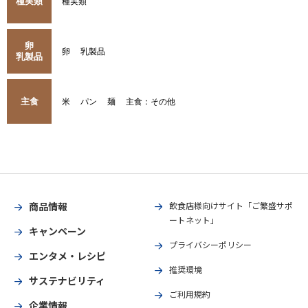
種実類
種実類
卵
卵
乳製品
乳製品
主食
米
パン
麺
主食：その他
商品情報
飲食店様向けサイト「ご繁盛サポ
ートネット」
キャンペーン
プライバシーポリシー
エンタメ・レシピ
推奨環境
サステナビリティ
ご利用規約
企業情報