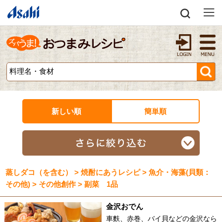
新しい順
簡単順
蒸しダコ（を含む） > 焼酎にあうレシピ > 魚介・海藻(貝類：
その他) > その他創作 > 副菜 1品
金沢おでん
車麩、赤巻、バイ貝などの金沢なら