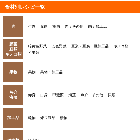
食材別レシピ一覧
肉
牛肉
豚肉
鶏肉
肉：その他
肉：加工品
野菜
緑黄色野菜
淡色野菜
豆類・豆腐・豆加工品
キノコ類
豆類
イモ類
キノコ類
果物
果物
果物：加工品
魚介
赤身
白身
甲殻類
海藻
魚介：その他
貝類
海藻
加工品
乾物
練り製品
漬物