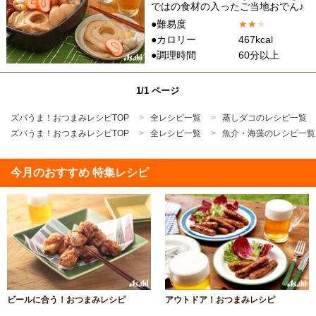
ではの食材の入ったご当地おでん♪
●難易度
★
★
★
●カロリー
467kcal
●調理時間
60分以上
1/1 ページ
ズバうま！おつまみレシピTOP
全レシピ一覧
蒸しダコのレシピ一覧
ズバうま！おつまみレシピTOP
全レシピ一覧
魚介・海藻のレシピ一覧
今月のおすすめ 特集レシピ
ビールに合う！おつまみレシピ
アウトドア！おつまみレシピ