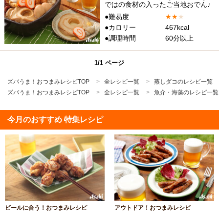
ではの食材の入ったご当地おでん♪
●難易度
★
★
★
●カロリー
467kcal
●調理時間
60分以上
1/1 ページ
ズバうま！おつまみレシピTOP
全レシピ一覧
蒸しダコのレシピ一覧
ズバうま！おつまみレシピTOP
全レシピ一覧
魚介・海藻のレシピ一覧
今月のおすすめ 特集レシピ
ビールに合う！おつまみレシピ
アウトドア！おつまみレシピ