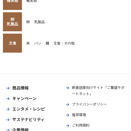
種実類
種実類
卵
卵
乳製品
乳製品
主食
米
パン
麺
主食：その他
商品情報
飲食店様向けサイト「ご繁盛サポ
ートネット」
キャンペーン
プライバシーポリシー
エンタメ・レシピ
推奨環境
サステナビリティ
ご利用規約
企業情報