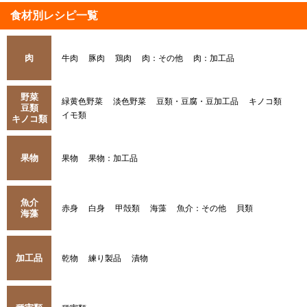
食材別レシピ一覧
肉
牛肉
豚肉
鶏肉
肉：その他
肉：加工品
野菜
緑黄色野菜
淡色野菜
豆類・豆腐・豆加工品
キノコ類
豆類
イモ類
キノコ類
果物
果物
果物：加工品
魚介
赤身
白身
甲殻類
海藻
魚介：その他
貝類
海藻
加工品
乾物
練り製品
漬物