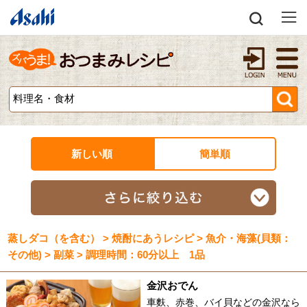
新しい順
簡単順
蒸しダコ（を含む） > 焼酎にあうレシピ > 魚介・海藻(貝類：
その他) > 副菜 > 調理時間：60分以上 1品
金沢おでん
車麩、赤巻、バイ貝などの金沢なら