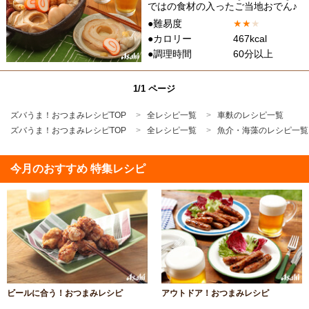
ではの食材の入ったご当地おでん♪
●難易度
★
★
★
●カロリー
467kcal
●調理時間
60分以上
1/1 ページ
ズバうま！おつまみレシピTOP
全レシピ一覧
車麩のレシピ一覧
ズバうま！おつまみレシピTOP
全レシピ一覧
魚介・海藻のレシピ一覧
今月のおすすめ 特集レシピ
ビールに合う！おつまみレシピ
アウトドア！おつまみレシピ