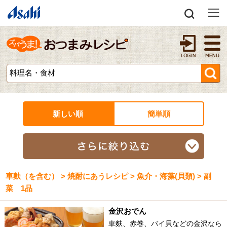
新しい順
簡単順
車麩（を含む） > 焼酎にあうレシピ > 魚介・海藻(貝類) > 副
菜 1品
金沢おでん
車麩、赤巻、バイ貝などの金沢なら