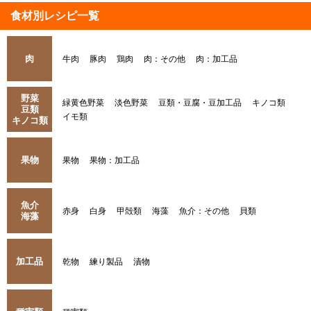
食材別レシピ一覧
肉
牛肉
豚肉
鶏肉
肉：その他
肉：加工品
野菜
緑黄色野菜
淡色野菜
豆類・豆腐・豆加工品
キノコ類
豆類
イモ類
キノコ類
果物
果物
果物：加工品
魚介
赤身
白身
甲殻類
海藻
魚介：その他
貝類
海藻
加工品
乾物
練り製品
漬物