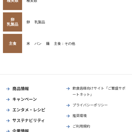
種実類
種実類
卵
卵
乳製品
乳製品
主食
米
パン
麺
主食：その他
商品情報
飲食店様向けサイト「ご繁盛サポ
ートネット」
キャンペーン
プライバシーポリシー
エンタメ・レシピ
推奨環境
サステナビリティ
ご利用規約
企業情報