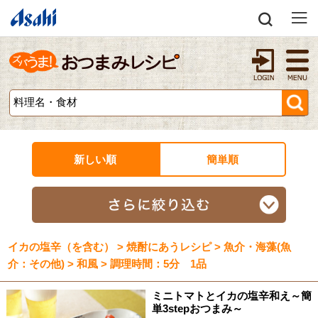
新しい順
簡単順
イカの塩辛（を含む） > 焼酎にあうレシピ > 魚介・海藻(魚
介：その他) > 和風 > 調理時間：5分 1品
ミニトマトとイカの塩辛和え～簡
単3stepおつまみ～