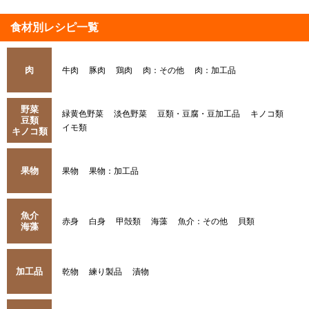
食材別レシピ一覧
肉
牛肉
豚肉
鶏肉
肉：その他
肉：加工品
野菜
緑黄色野菜
淡色野菜
豆類・豆腐・豆加工品
キノコ類
豆類
イモ類
キノコ類
果物
果物
果物：加工品
魚介
赤身
白身
甲殻類
海藻
魚介：その他
貝類
海藻
加工品
乾物
練り製品
漬物