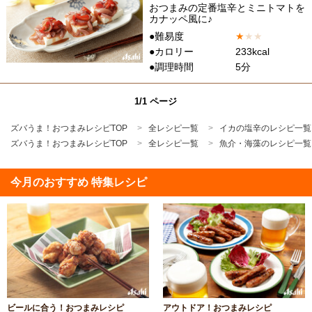
おつまみの定番塩辛とミニトマトを
カナッペ風に♪
●難易度
★
★
★
●カロリー
233kcal
●調理時間
5分
1/1 ページ
ズバうま！おつまみレシピTOP
全レシピ一覧
イカの塩辛のレシピ一覧
ズバうま！おつまみレシピTOP
全レシピ一覧
魚介・海藻のレシピ一覧
今月のおすすめ 特集レシピ
ビールに合う！おつまみレシピ
アウトドア！おつまみレシピ