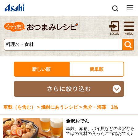
新しい順
簡単順
車麩（を含む） > 焼酎にあうレシピ > 魚介・海藻 1品
金沢おでん
車麩、赤巻、バイ貝などの金沢なら
ではの食材の入ったご当地おでん♪