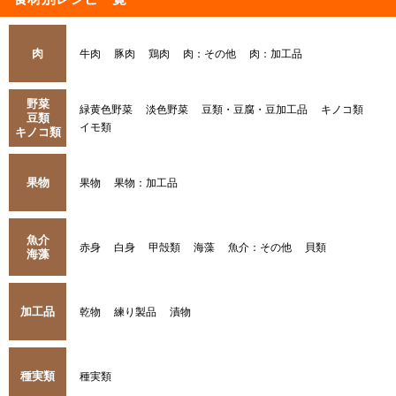
肉
牛肉
豚肉
鶏肉
肉：その他
肉：加工品
野菜
緑黄色野菜
淡色野菜
豆類・豆腐・豆加工品
キノコ類
豆類
イモ類
キノコ類
果物
果物
果物：加工品
魚介
赤身
白身
甲殻類
海藻
魚介：その他
貝類
海藻
加工品
乾物
練り製品
漬物
種実類
種実類