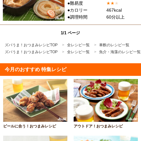
●難易度
★
★
★
●カロリー
467kcal
●調理時間
60分以上
1/1 ページ
ズバうま！おつまみレシピTOP
全レシピ一覧
車麩のレシピ一覧
ズバうま！おつまみレシピTOP
全レシピ一覧
魚介・海藻のレシピ一覧
今月のおすすめ 特集レシピ
ビールに合う！おつまみレシピ
アウトドア！おつまみレシピ