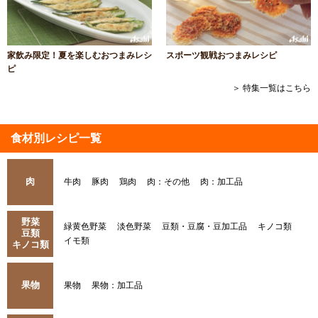
家飲み限定！夏を楽しむおつまみレシ
スポーツ観戦おつまみレシピ
ピ
＞ 特集一覧はこちら
食材別レシピ一覧
肉
牛肉
豚肉
鶏肉
肉：その他
肉：加工品
野菜
緑黄色野菜
淡色野菜
豆類・豆腐・豆加工品
キノコ類
豆類
イモ類
キノコ類
果物
果物
果物：加工品