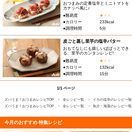
おつまみの定番塩辛とミニトマトを
カナッペ風に♪
●難易度
★
★
★
●カロリー
233kcal
●調理時間
5分
皮ごと蒸し里芋の塩辛バター
おもてなしにも嬉しいぱぱっとでき
る、里芋のカンタンレシピ!
●難易度
★
★
★
●カロリー
132kcal
●調理時間
15分
1/1 ページ
ズバうま！おつまみレシピTOP
全レシピ一覧
イカの塩辛のレシピ一覧
ズバうま！おつまみレシピTOP
全レシピ一覧
魚介・海藻のレシピ一覧
今月のおすすめ 特集レシピ