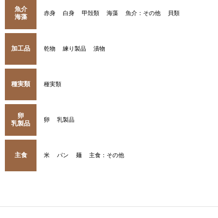
魚介
赤身
白身
甲殻類
海藻
魚介：その他
貝類
海藻
加工品
乾物
練り製品
漬物
種実類
種実類
卵
卵
乳製品
乳製品
主食
米
パン
麺
主食：その他