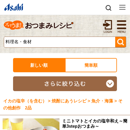
新しい順
簡単順
イカの塩辛（を含む） > 焼酎にあうレシピ > 魚介・海藻 > そ
の他創作 2品
ミニトマトとイカの塩辛和え～簡
単3stepおつまみ～