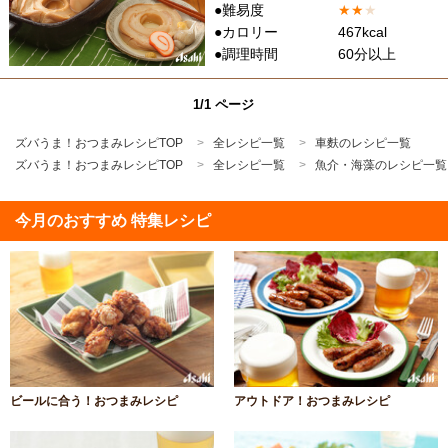
●難易度
★
★
★
●カロリー
467kcal
●調理時間
60分以上
1/1 ページ
ズバうま！おつまみレシピTOP
全レシピ一覧
車麩のレシピ一覧
ズバうま！おつまみレシピTOP
全レシピ一覧
魚介・海藻のレシピ一覧
今月のおすすめ 特集レシピ
ビールに合う！おつまみレシピ
アウトドア！おつまみレシピ