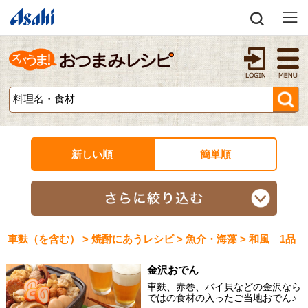
新しい順
簡単順
車麩（を含む） > 焼酎にあうレシピ > 魚介・海藻 > 和風 1品
金沢おでん
車麩、赤巻、バイ貝などの金沢なら
ではの食材の入ったご当地おでん♪