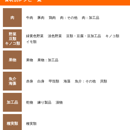
肉
牛肉
豚肉
鶏肉
肉：その他
肉：加工品
野菜
緑黄色野菜
淡色野菜
豆類・豆腐・豆加工品
キノコ類
豆類
イモ類
キノコ類
果物
果物
果物：加工品
魚介
赤身
白身
甲殻類
海藻
魚介：その他
貝類
海藻
加工品
乾物
練り製品
漬物
種実類
種実類