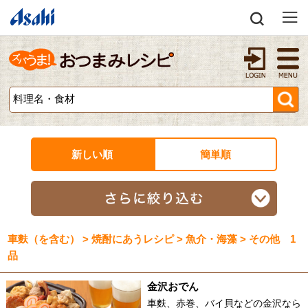
新しい順
簡単順
車麩（を含む） > 焼酎にあうレシピ > 魚介・海藻 > その他 1
品
金沢おでん
車麩、赤巻、バイ貝などの金沢なら