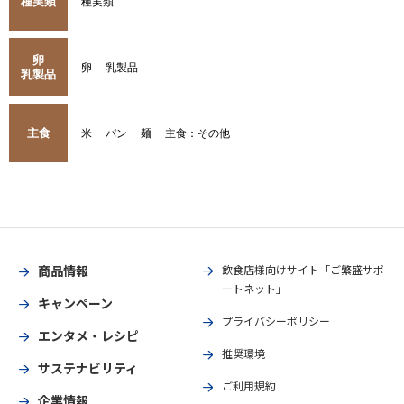
種実類
種実類
卵
卵
乳製品
乳製品
主食
米
パン
麺
主食：その他
商品情報
飲食店様向けサイト「ご繁盛サポ
ートネット」
キャンペーン
プライバシーポリシー
エンタメ・レシピ
推奨環境
サステナビリティ
ご利用規約
企業情報