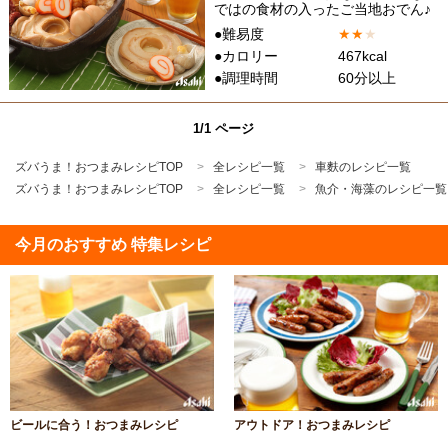
ではの食材の入ったご当地おでん♪
●難易度
★
★
★
●カロリー
467kcal
●調理時間
60分以上
1/1 ページ
ズバうま！おつまみレシピTOP
全レシピ一覧
車麩のレシピ一覧
ズバうま！おつまみレシピTOP
全レシピ一覧
魚介・海藻のレシピ一覧
今月のおすすめ 特集レシピ
ビールに合う！おつまみレシピ
アウトドア！おつまみレシピ