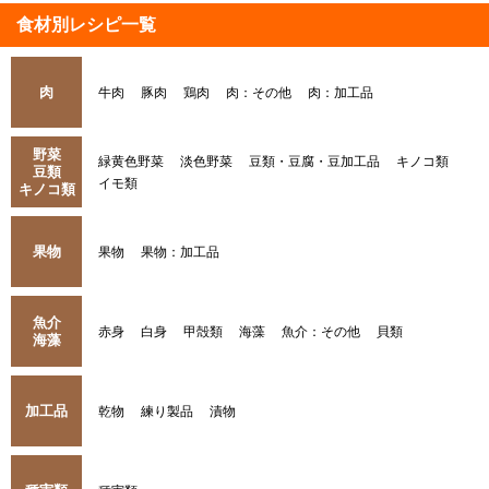
食材別レシピ一覧
肉
牛肉
豚肉
鶏肉
肉：その他
肉：加工品
野菜
緑黄色野菜
淡色野菜
豆類・豆腐・豆加工品
キノコ類
豆類
イモ類
キノコ類
果物
果物
果物：加工品
魚介
赤身
白身
甲殻類
海藻
魚介：その他
貝類
海藻
加工品
乾物
練り製品
漬物