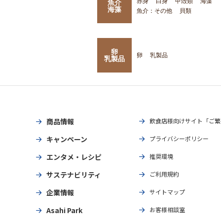
赤身
白身
甲殻類
海藻
魚介
海藻
魚介：その他
貝類
卵
卵
乳製品
乳製品
商品情報
飲食店様向けサイト「ご繁
キャンペーン
プライバシーポリシー
エンタメ・レシピ
推奨環境
サステナビリティ
ご利用規約
企業情報
サイトマップ
Asahi Park
お客様相談室