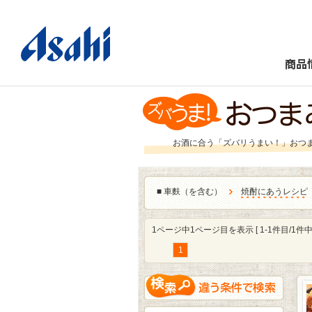
商品
お酒に合う「ズバリうまい！」おつ
■
車麩（を含む）
焼酎にあうレシピ
1ページ中1ページ目を表示 [ 1-1件目/1件中 
1