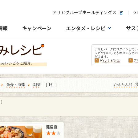
アサヒグループホールディングス
Gl
情報
キャンペーン
エンタメ・レシピ
サス
アサヒパークにログインしてい
シピやおいしそうボタンなどの
だけます。
MYレシピとは
ア
まみレシピをご紹介。
かんたん順（
魚介・海藻
副菜
［ 1件 ］
]