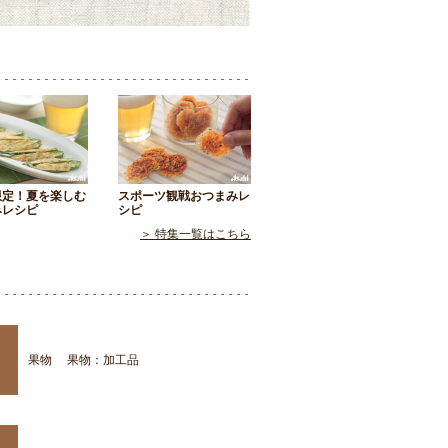
限定！夏を楽しむ
スポーツ観戦おつまみレ
みレシピ
シピ
＞ 特集一覧はこちら
果物
果物：加工品