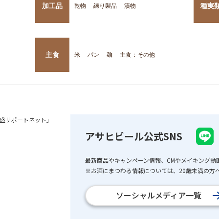
加工品
種実
乾物
練り製品
漬物
主食
米
パン
麺
主食：その他
盛サポートネット」
アサヒビール公式SNS
最新商品やキャンペーン情報、CMやメイキング動
※お酒にまつわる情報については、20歳未満の方へ
ソーシャルメディア一覧