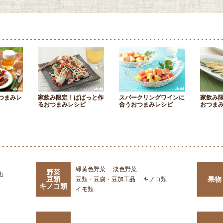
つまみレ
家飲み限定！ぱぱっと作
スパークリングワインに
家飲み
るおつまみレシピ
合うおつまみレシピ
おつま
緑黄色野菜
淡色野菜
野菜
他
豆類
果物
豆類・豆腐・豆加工品
キノコ類
キノコ類
イモ類