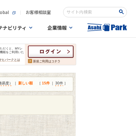
obal
お客様相談室
検索キーワード入力
テナビリティ
企業情報
ただくと、MYレ
機能をご利用いた
サヒパークとは
新規ご利用はコチラ
難易度）
｜
新しい順
［
15件
｜
30件
］