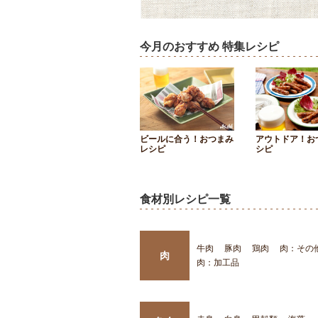
今月のおすすめ 特集レシピ
ビールに合う！おつまみ
アウトドア！お
レシピ
シピ
食材別レシピ一覧
牛肉
豚肉
鶏肉
肉：その
肉
肉：加工品