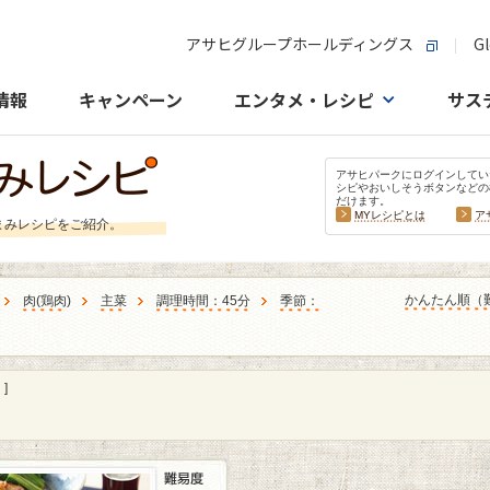
アサヒグループホールディングス
Gl
情報
キャンペーン
エンタメ・レシピ
サス
アサヒパークにログインしてい
シピやおいしそうボタンなどの
だけます。
MYレシピとは
ア
まみレシピをご紹介。
かんたん順（
肉
(
鶏肉
)
主菜
調理時間：45分
季節：
]