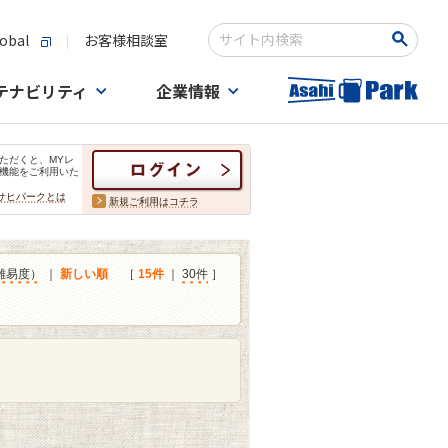
obal
お客様相談室
検索キーワード入力
テナビリティ
企業情報
ただくと、MYレ
機能をご利用いた
サヒパークとは
新規ご利用はコチラ
難易度）
｜
新しい順
［
15件
｜
30件
］