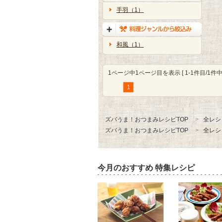
手羽（1）
和風（1）
1ページ中1ページ目を表示 [ 1-1件目/1件中 
1
ズバうま！おつまみレシピTOP
全レシ
ズバうま！おつまみレシピTOP
全レシ
今月のおすすめ 特集レシピ