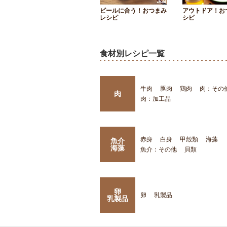
ビールに合う！おつまみ
アウトドア！お
レシピ
シピ
食材別レシピ一覧
牛肉
豚肉
鶏肉
肉：その
肉
肉：加工品
赤身
白身
甲殻類
海藻
魚介
海藻
魚介：その他
貝類
卵
卵
乳製品
乳製品