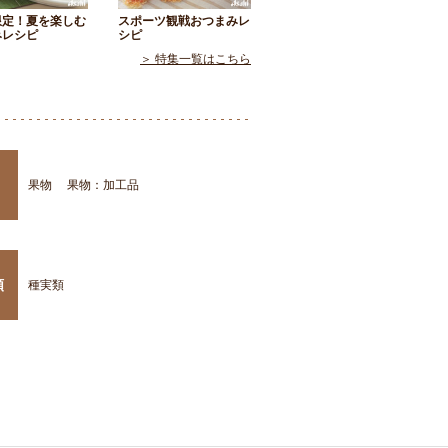
限定！夏を楽しむ
スポーツ観戦おつまみレ
みレシピ
シピ
＞ 特集一覧はこちら
果物
果物：加工品
類
種実類