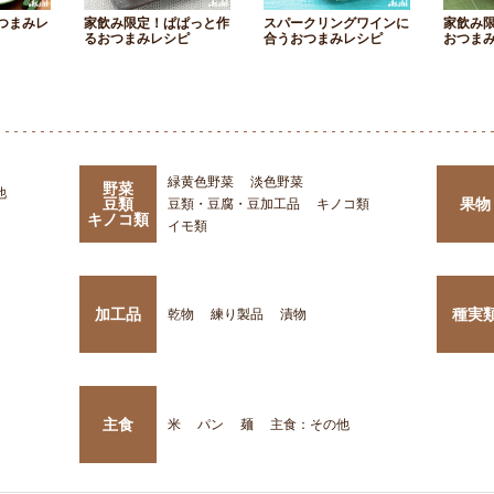
つまみレ
家飲み限定！ぱぱっと作
スパークリングワインに
家飲み
るおつまみレシピ
合うおつまみレシピ
おつま
緑黄色野菜
淡色野菜
野菜
他
豆類
果物
豆類・豆腐・豆加工品
キノコ類
キノコ類
イモ類
加工品
種実
乾物
練り製品
漬物
主食
米
パン
麺
主食：その他