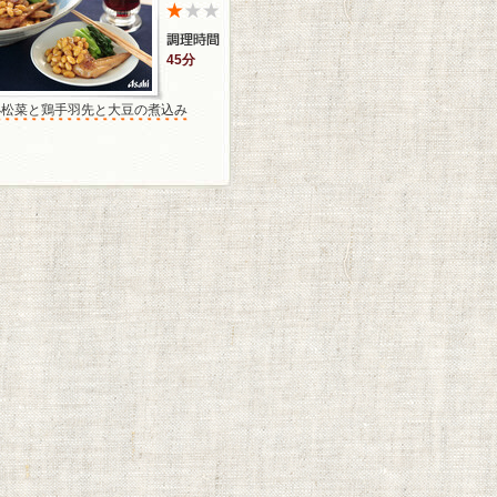
45分
小松菜と鶏手羽先と大豆の煮込み