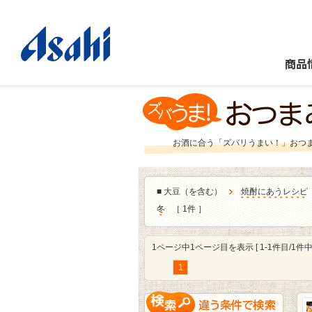
商品
お酒に合う「ズバリうまい！」おつ
■
大豆（を含む）
焼酎にあうレシピ
冬
［ 1件 ］
1ページ中1ページ目を表示 [ 1-1件目/1件中 
1