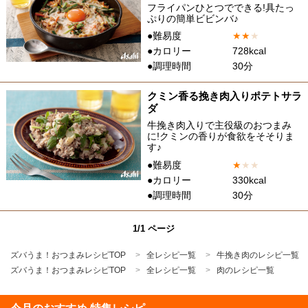
フライパンひとつでできる!具たっ
ぷりの簡単ビビンバ♪
●難易度
★
★
★
●カロリー
728kcal
●調理時間
30分
クミン香る挽き肉入りポテトサラ
ダ
牛挽き肉入りで主役級のおつまみ
に!クミンの香りが食欲をそそりま
す♪
●難易度
★
★
★
●カロリー
330kcal
●調理時間
30分
1/1 ページ
ズバうま！おつまみレシピTOP
全レシピ一覧
牛挽き肉のレシピ一覧
ズバうま！おつまみレシピTOP
全レシピ一覧
肉のレシピ一覧