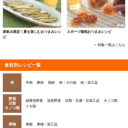
家飲み限定！夏を楽しむおつまみレシ
スポーツ観戦おつまみレシピ
ピ
＞ 特集一覧はこちら
食材別レシピ一覧
肉
牛肉
豚肉
鶏肉
肉：その他
肉：加工品
野菜
緑黄色野菜
淡色野菜
豆類・豆腐・豆加工品
キノコ類
豆類
イモ類
キノコ類
果物
果物
果物：加工品