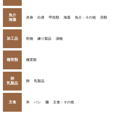
魚介
赤身
白身
甲殻類
海藻
魚介：その他
貝類
海藻
加工品
乾物
練り製品
漬物
種実類
種実類
卵
卵
乳製品
乳製品
主食
米
パン
麺
主食：その他