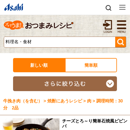
新しい順
簡単順
牛挽き肉（を含む） > 焼酎にあうレシピ > 肉 > 調理時間：30
分 2品
チーズとろ～り簡単石焼風ビビン
バ