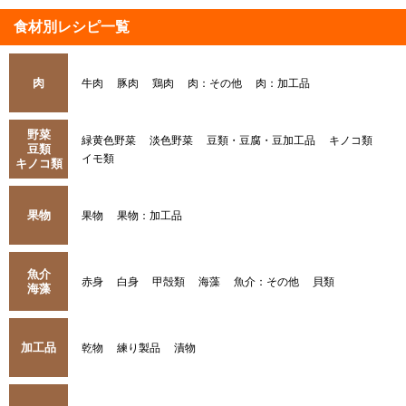
食材別レシピ一覧
肉
牛肉
豚肉
鶏肉
肉：その他
肉：加工品
野菜
緑黄色野菜
淡色野菜
豆類・豆腐・豆加工品
キノコ類
豆類
イモ類
キノコ類
果物
果物
果物：加工品
魚介
赤身
白身
甲殻類
海藻
魚介：その他
貝類
海藻
加工品
乾物
練り製品
漬物