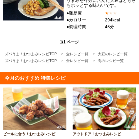
うまみを存分に含んだ大豆はどちら
もホッとする味わいです。
●難易度
★
★
★
●カロリー
294kcal
●調理時間
45分
1/1 ページ
ズバうま！おつまみレシピTOP
全レシピ一覧
大豆のレシピ一覧
ズバうま！おつまみレシピTOP
全レシピ一覧
肉のレシピ一覧
今月のおすすめ 特集レシピ
ビールに合う！おつまみレシピ
アウトドア！おつまみレシピ