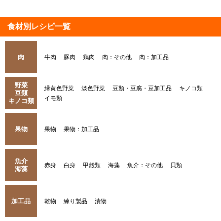
食材別レシピ一覧
肉
牛肉
豚肉
鶏肉
肉：その他
肉：加工品
野菜
緑黄色野菜
淡色野菜
豆類・豆腐・豆加工品
キノコ類
豆類
イモ類
キノコ類
果物
果物
果物：加工品
魚介
赤身
白身
甲殻類
海藻
魚介：その他
貝類
海藻
加工品
乾物
練り製品
漬物