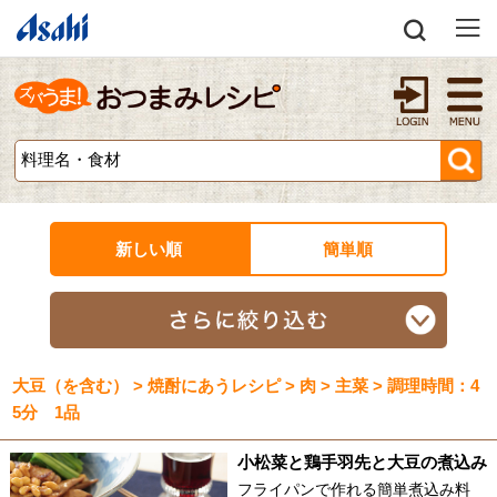
新しい順
簡単順
大豆（を含む） > 焼酎にあうレシピ > 肉 > 主菜 > 調理時間：4
5分 1品
小松菜と鶏手羽先と大豆の煮込み
フライパンで作れる簡単煮込み料