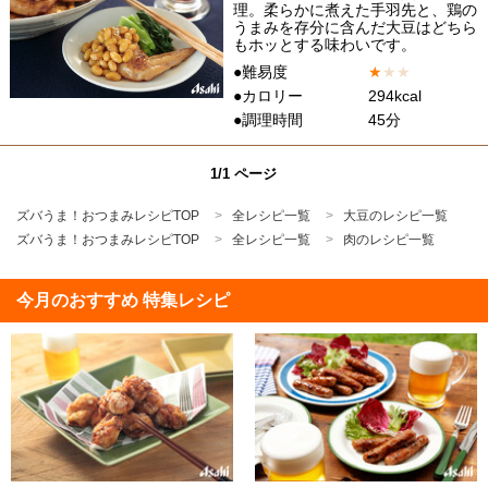
理。柔らかに煮えた手羽先と、鶏の
うまみを存分に含んだ大豆はどちら
もホッとする味わいです。
●難易度
★
★
★
●カロリー
294kcal
●調理時間
45分
1/1 ページ
ズバうま！おつまみレシピTOP
全レシピ一覧
大豆のレシピ一覧
ズバうま！おつまみレシピTOP
全レシピ一覧
肉のレシピ一覧
今月のおすすめ 特集レシピ