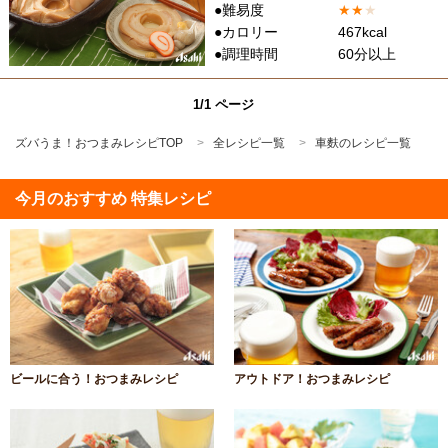
●難易度
★
★
★
●カロリー
467kcal
●調理時間
60分以上
1/1 ページ
ズバうま！おつまみレシピTOP
全レシピ一覧
車麩のレシピ一覧
今月のおすすめ 特集レシピ
ビールに合う！おつまみレシピ
アウトドア！おつまみレシピ