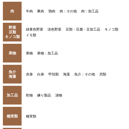
肉
牛肉
豚肉
鶏肉
肉：その他
肉：加工品
野菜
緑黄色野菜
淡色野菜
豆類・豆腐・豆加工品
キノコ類
豆類
イモ類
キノコ類
果物
果物
果物：加工品
魚介
赤身
白身
甲殻類
海藻
魚介：その他
貝類
海藻
加工品
乾物
練り製品
漬物
種実類
種実類