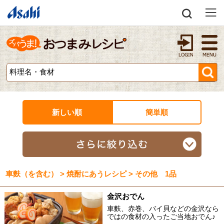
新しい順
簡単順
車麩（を含む） > 焼酎にあうレシピ > その他 1品
金沢おでん
車麩、赤巻、バイ貝などの金沢なら
ではの食材の入ったご当地おでん♪