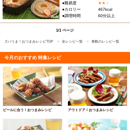
●難易度
★
★
★
●カロリー
467kcal
●調理時間
60分以上
1/1 ページ
ズバうま！おつまみレシピTOP
全レシピ一覧
車麩のレシピ一覧
今月のおすすめ 特集レシピ
ビールに合う！おつまみレシピ
アウトドア！おつまみレシピ