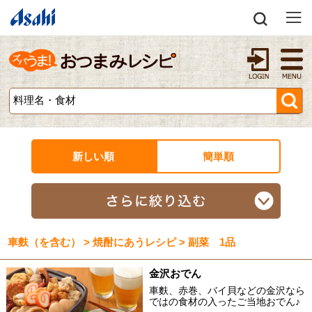
新しい順
簡単順
車麩（を含む） > 焼酎にあうレシピ > 副菜 1品
金沢おでん
車麩、赤巻、バイ貝などの金沢なら
ではの食材の入ったご当地おでん♪