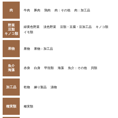
肉
牛肉
豚肉
鶏肉
肉：その他
肉：加工品
野菜
緑黄色野菜
淡色野菜
豆類・豆腐・豆加工品
キノコ類
豆類
イモ類
キノコ類
果物
果物
果物：加工品
魚介
赤身
白身
甲殻類
海藻
魚介：その他
貝類
海藻
加工品
乾物
練り製品
漬物
種実類
種実類