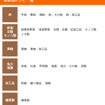
食材別レシピ一覧
肉
牛肉
豚肉
鶏肉
肉：その他
肉：加工品
野菜
緑黄色野菜
淡色野菜
豆類・豆腐・豆加工品
キノコ類
豆類
イモ類
キノコ類
果物
果物
果物：加工品
魚介
赤身
白身
甲殻類
海藻
魚介：その他
貝類
海藻
加工品
乾物
練り製品
漬物
種実類
種実類