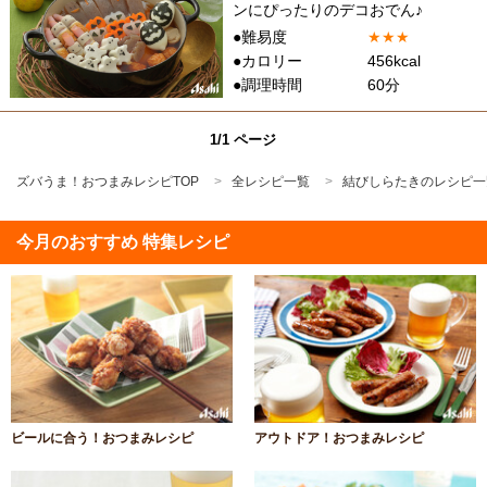
ンにぴったりのデコおでん♪
●難易度
★
★
★
●カロリー
456kcal
●調理時間
60分
1/1 ページ
ズバうま！おつまみレシピTOP
全レシピ一覧
結びしらたきのレシピ一
今月のおすすめ 特集レシピ
ビールに合う！おつまみレシピ
アウトドア！おつまみレシピ