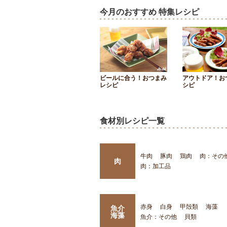
今月のおすすめ 特集レシピ
ビールに合う！おつまみ
アウトドア！お
レシピ
シピ
食材別レシピ一覧
牛肉
豚肉
鶏肉
肉：その
肉
肉：加工品
赤身
白身
甲殻類
海藻
魚介
海藻
魚介：その他
貝類