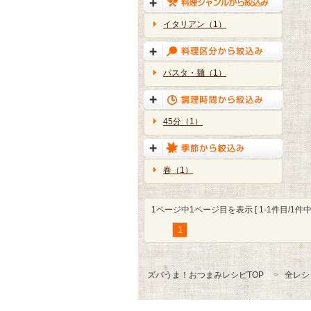
イタリアン（1）
パスタ・麺（1）
45分（1）
春（1）
1ページ中1ページ目を表示 [ 1-1件目/1件中 
1
ズバうま！おつまみレシピTOP
全レシ