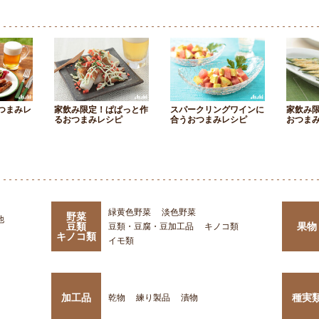
つまみレ
家飲み限定！ぱぱっと作
スパークリングワインに
家飲み
るおつまみレシピ
合うおつまみレシピ
おつま
緑黄色野菜
淡色野菜
野菜
他
豆類
果物
豆類・豆腐・豆加工品
キノコ類
キノコ類
イモ類
加工品
種実
乾物
練り製品
漬物