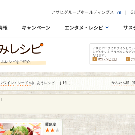
アサヒグループホールディングス
Gl
情報
キャンペーン
エンタメ・レシピ
サス
アサヒパークにログインしてい
シピやおいしそうボタンなどの
だけます。
MYレシピとは
ア
まみレシピをご紹介。
かんたん順（
ツワイン
：
シードル
)にあうレシピ
［ 1件 ］
]