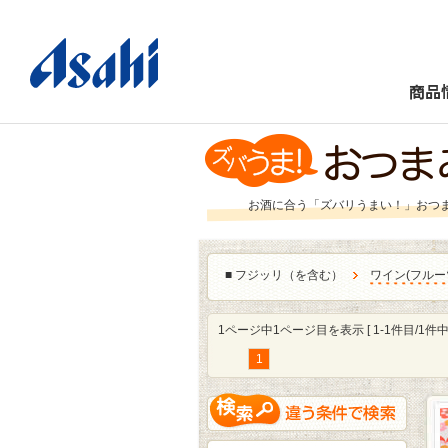
商品
お酒に合う「ズバリうまい！」おつ
■
フジッリ（を含む）
ワイン
(
フルー
1ページ中1ページ目を表示 [ 1-1件目/1件中 
1