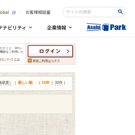
obal
お客様相談室
検索キーワード入力
テナビリティ
企業情報
ただくと、MYレ
機能をご利用いた
サヒパークとは
新規ご利用はコチラ
難易度）
｜
新しい順
［
15件
｜
30件
］