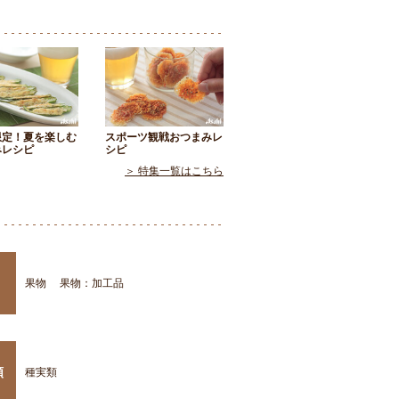
限定！夏を楽しむ
スポーツ観戦おつまみレ
みレシピ
シピ
＞ 特集一覧はこちら
果物
果物：加工品
類
種実類