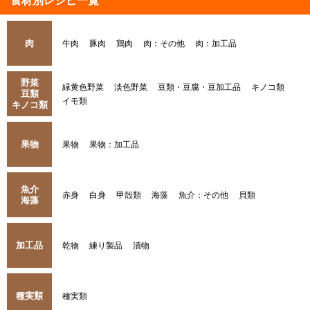
食材別レシピ一覧
肉
牛肉
豚肉
鶏肉
肉：その他
肉：加工品
野菜
緑黄色野菜
淡色野菜
豆類・豆腐・豆加工品
キノコ類
豆類
イモ類
キノコ類
果物
果物
果物：加工品
魚介
赤身
白身
甲殻類
海藻
魚介：その他
貝類
海藻
加工品
乾物
練り製品
漬物
種実類
種実類