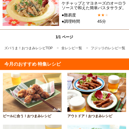
ケチャップとマヨネーズのオーロラ
ソースで和えた簡単パスタサラダ。
●難易度
★
★
★
●調理時間
45分
1/1 ページ
ズバうま！おつまみレシピTOP
全レシピ一覧
フジッリのレシピ一覧
今月のおすすめ 特集レシピ
ビールに合う！おつまみレシピ
アウトドア！おつまみレシピ