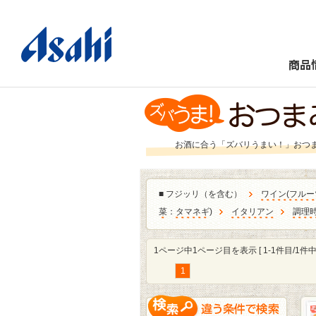
商品
お酒に合う「ズバリうまい！」おつ
■
フジッリ（を含む）
ワイン
(
フルー
菜
：
タマネギ
)
イタリアン
調理時
1ページ中1ページ目を表示 [ 1-1件目/1件中 
1