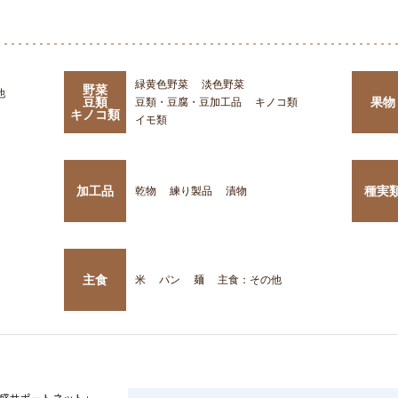
緑黄色野菜
淡色野菜
野菜
他
豆類
果物
豆類・豆腐・豆加工品
キノコ類
キノコ類
イモ類
加工品
種実
乾物
練り製品
漬物
主食
米
パン
麺
主食：その他
盛サポートネット」