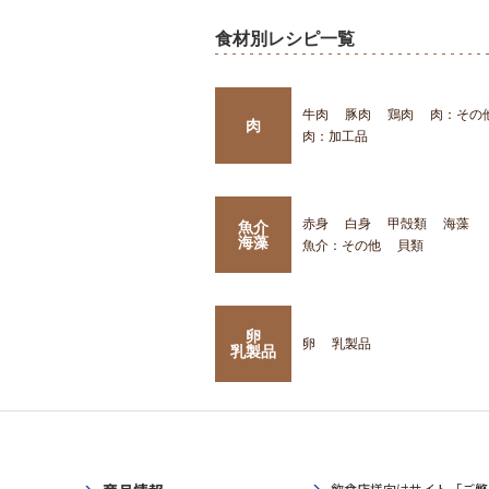
食材別レシピ一覧
牛肉
豚肉
鶏肉
肉：その
肉
肉：加工品
赤身
白身
甲殻類
海藻
魚介
海藻
魚介：その他
貝類
卵
卵
乳製品
乳製品
飲食店様向けサイト「ご繁