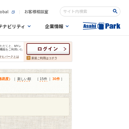
obal
お客様相談室
検索キーワード入力
テナビリティ
企業情報
ただくと、MYレ
機能をご利用いた
サヒパークとは
新規ご利用はコチラ
難易度）
｜
新しい順
［
15件
｜
30件
］