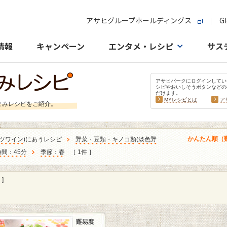
アサヒグループホールディングス
Gl
情報
キャンペーン
エンタメ・レシピ
サス
アサヒパークにログインしてい
シピやおいしそうボタンなどの
だけます。
MYレシピとは
ア
まみレシピをご紹介。
かんたん順（
ツワイン
)にあうレシピ
野菜・豆類・キノコ類
(
淡色野
間：45分
季節：春
［ 1件 ］
]