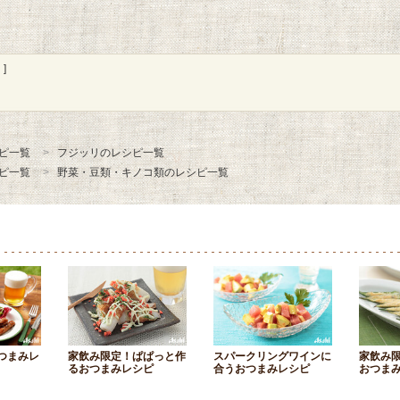
]
ピ一覧
フジッリのレシピ一覧
ピ一覧
野菜・豆類・キノコ類のレシピ一覧
つまみレ
家飲み限定！ぱぱっと作
スパークリングワインに
家飲み
るおつまみレシピ
合うおつまみレシピ
おつま