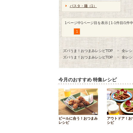
パスタ・麺（1）
1ページ中1ページ目を表示 [ 1-1件目/1件中 
1
ズバうま！おつまみレシピTOP
全レシ
ズバうま！おつまみレシピTOP
全レシ
今月のおすすめ 特集レシピ
ビールに合う！おつまみ
アウトドア！お
レシピ
シピ