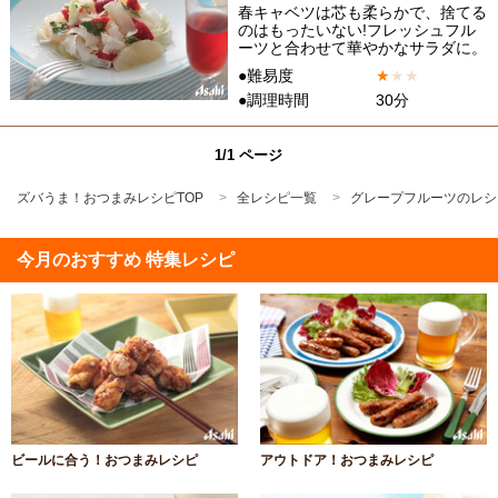
春キャベツは芯も柔らかで、捨てる
のはもったいない!フレッシュフル
ーツと合わせて華やかなサラダに。
●難易度
★
★
★
●調理時間
30分
1/1 ページ
ズバうま！おつまみレシピTOP
全レシピ一覧
グレープフルーツのレシ
今月のおすすめ 特集レシピ
ビールに合う！おつまみレシピ
アウトドア！おつまみレシピ