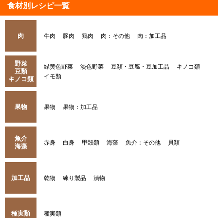
食材別レシピ一覧
肉
牛肉
豚肉
鶏肉
肉：その他
肉：加工品
野菜
緑黄色野菜
淡色野菜
豆類・豆腐・豆加工品
キノコ類
豆類
イモ類
キノコ類
果物
果物
果物：加工品
魚介
赤身
白身
甲殻類
海藻
魚介：その他
貝類
海藻
加工品
乾物
練り製品
漬物
種実類
種実類