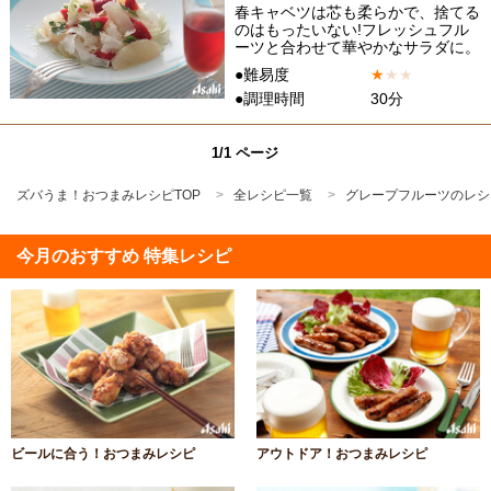
春キャベツは芯も柔らかで、捨てる
のはもったいない!フレッシュフル
ーツと合わせて華やかなサラダに。
●難易度
★
★
★
●調理時間
30分
1/1 ページ
ズバうま！おつまみレシピTOP
全レシピ一覧
グレープフルーツのレシ
今月のおすすめ 特集レシピ
ビールに合う！おつまみレシピ
アウトドア！おつまみレシピ