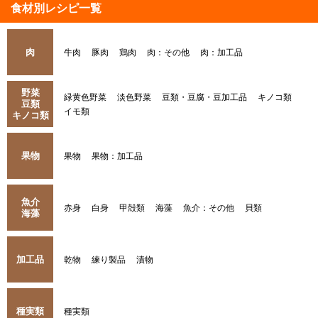
食材別レシピ一覧
肉
牛肉
豚肉
鶏肉
肉：その他
肉：加工品
野菜
緑黄色野菜
淡色野菜
豆類・豆腐・豆加工品
キノコ類
豆類
イモ類
キノコ類
果物
果物
果物：加工品
魚介
赤身
白身
甲殻類
海藻
魚介：その他
貝類
海藻
加工品
乾物
練り製品
漬物
種実類
種実類