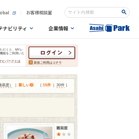
obal
お客様相談室
検索キーワード入力
テナビリティ
企業情報
ただくと、MYレ
機能をご利用いた
サヒパークとは
新規ご利用はコチラ
難易度）
｜
新しい順
［
15件
｜
30件
］