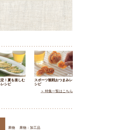
限定！夏を楽しむ
スポーツ観戦おつまみレ
みレシピ
シピ
＞ 特集一覧はこちら
果物
果物：加工品