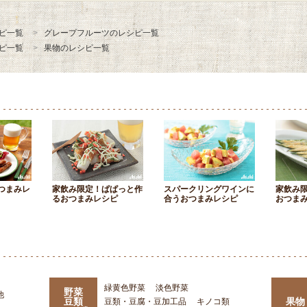
ピ一覧
グレープフルーツのレシピ一覧
ピ一覧
果物のレシピ一覧
つまみレ
家飲み限定！ぱぱっと作
スパークリングワインに
家飲み
るおつまみレシピ
合うおつまみレシピ
おつま
緑黄色野菜
淡色野菜
野菜
他
豆類
果物
豆類・豆腐・豆加工品
キノコ類