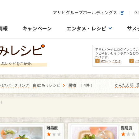
アサヒグループホールディングス
Gl
情報
キャンペーン
エンタメ・レシピ
サス
アサヒパークにログインしてい
シピやおいしそうボタンなどの
だけます。
MYレシピとは
ア
まみレシピをご紹介。
かんたん順（
ン
(
スパークリング
：
白
)にあうレシピ
果物
［ 4件 ］
]