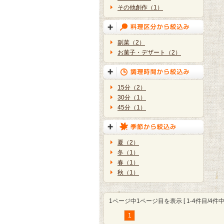
その他創作（1）
副菜（2）
お菓子・デザート（2）
15分（2）
30分（1）
45分（1）
夏（2）
冬（1）
春（1）
秋（1）
1ページ中1ページ目を表示 [ 1-4件目/4件中 
1