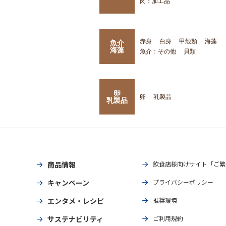
肉：加工品
赤身
白身
甲殻類
海藻
魚介
海藻
魚介：その他
貝類
卵
卵
乳製品
乳製品
商品情報
飲食店様向けサイト「ご繁
キャンペーン
プライバシーポリシー
エンタメ・レシピ
推奨環境
サステナビリティ
ご利用規約