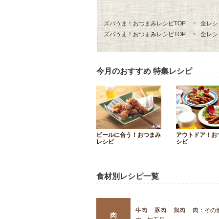
ズバうま！おつまみレシピTOP
全レシ
ズバうま！おつまみレシピTOP
全レシ
今月のおすすめ 特集レシピ
ビールに合う！おつまみ
アウトドア！お
レシピ
シピ
食材別レシピ一覧
牛肉
豚肉
鶏肉
肉：その
肉