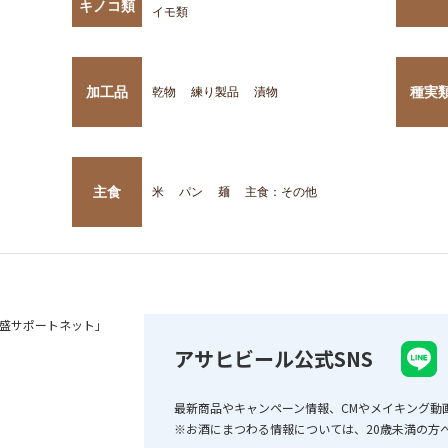
キノコ類
イモ類
加工品
種実
乾物
練り製品
漬物
主食
米
パン
麺
主食：その他
盛サポートネット」
アサヒビール公式SNS
最新商品やキャンペーン情報、CMやメイキング動
※お酒にまつわる情報については、20歳未満の方へ