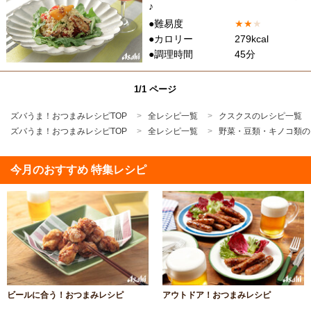
♪
●難易度
★
★
★
●カロリー
279kcal
●調理時間
45分
1/1 ページ
ズバうま！おつまみレシピTOP
全レシピ一覧
クスクスのレシピ一覧
ズバうま！おつまみレシピTOP
全レシピ一覧
野菜・豆類・キノコ類の
今月のおすすめ 特集レシピ
ビールに合う！おつまみレシピ
アウトドア！おつまみレシピ