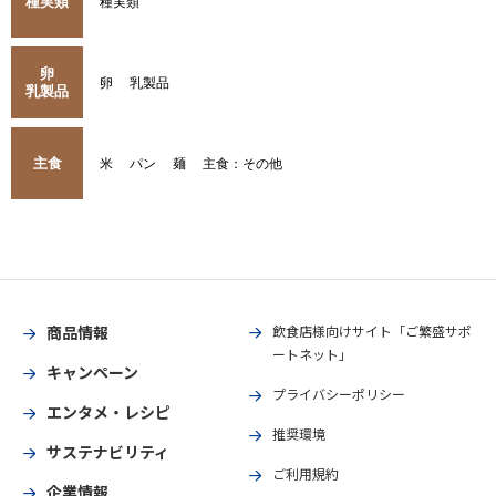
種実類
種実類
卵
卵
乳製品
乳製品
主食
米
パン
麺
主食：その他
商品情報
飲食店様向けサイト「ご繁盛サポ
ートネット」
キャンペーン
プライバシーポリシー
エンタメ・レシピ
推奨環境
サステナビリティ
ご利用規約
企業情報