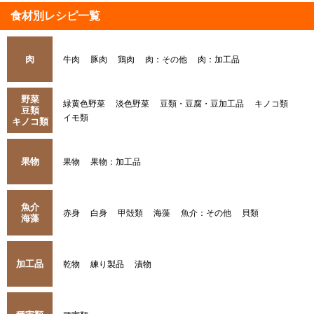
食材別レシピ一覧
肉
牛肉
豚肉
鶏肉
肉：その他
肉：加工品
野菜
緑黄色野菜
淡色野菜
豆類・豆腐・豆加工品
キノコ類
豆類
イモ類
キノコ類
果物
果物
果物：加工品
魚介
赤身
白身
甲殻類
海藻
魚介：その他
貝類
海藻
加工品
乾物
練り製品
漬物