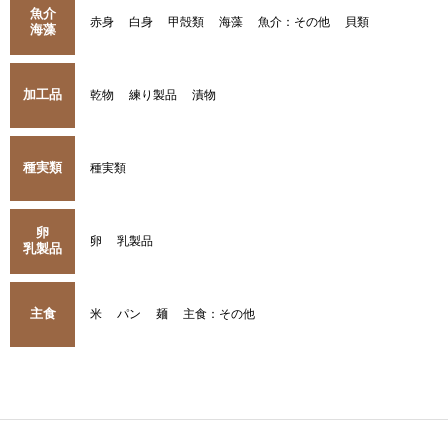
魚介
赤身
白身
甲殻類
海藻
魚介：その他
貝類
海藻
加工品
乾物
練り製品
漬物
種実類
種実類
卵
卵
乳製品
乳製品
主食
米
パン
麺
主食：その他