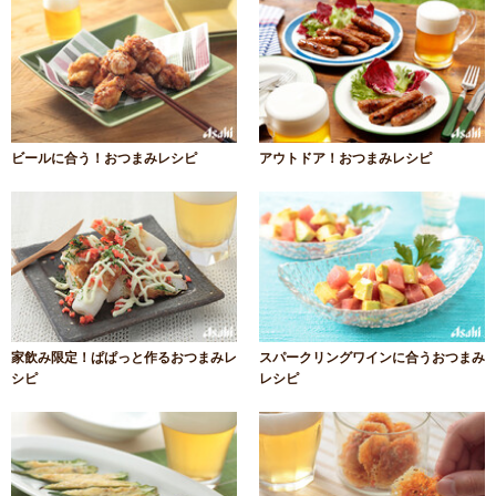
ビールに合う！おつまみレシピ
アウトドア！おつまみレシピ
家飲み限定！ぱぱっと作るおつまみレ
スパークリングワインに合うおつまみ
シピ
レシピ