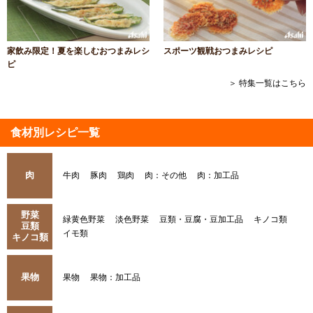
家飲み限定！夏を楽しむおつまみレシ
スポーツ観戦おつまみレシピ
ピ
＞ 特集一覧はこちら
食材別レシピ一覧
肉
牛肉
豚肉
鶏肉
肉：その他
肉：加工品
野菜
緑黄色野菜
淡色野菜
豆類・豆腐・豆加工品
キノコ類
豆類
イモ類
キノコ類
果物
果物
果物：加工品