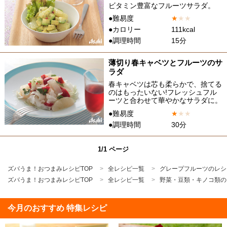
ビタミン豊富なフルーツサラダ。
●難易度
★
★
★
●カロリー
111kcal
●調理時間
15分
薄切り春キャベツとフルーツのサ
ラダ
春キャベツは芯も柔らかで、捨てる
のはもったいない!フレッシュフル
ーツと合わせて華やかなサラダに。
●難易度
★
★
★
●調理時間
30分
1/1 ページ
ズバうま！おつまみレシピTOP
全レシピ一覧
グレープフルーツのレシ
ズバうま！おつまみレシピTOP
全レシピ一覧
野菜・豆類・キノコ類の
今月のおすすめ 特集レシピ