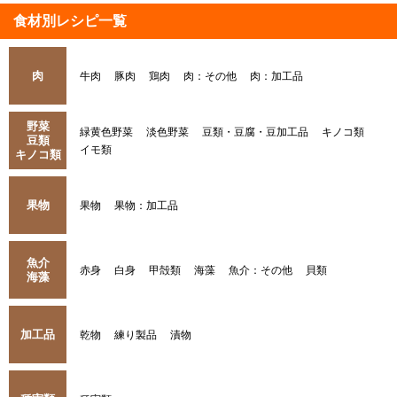
食材別レシピ一覧
肉
牛肉
豚肉
鶏肉
肉：その他
肉：加工品
野菜
緑黄色野菜
淡色野菜
豆類・豆腐・豆加工品
キノコ類
豆類
イモ類
キノコ類
果物
果物
果物：加工品
魚介
赤身
白身
甲殻類
海藻
魚介：その他
貝類
海藻
加工品
乾物
練り製品
漬物