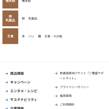
種実類
種実類
卵
卵
乳製品
乳製品
主食
米
パン
麺
主食：その他
商品情報
飲食店様向けサイト「ご繁盛サポ
ートネット」
キャンペーン
プライバシーポリシー
エンタメ・レシピ
推奨環境
サステナビリティ
ご利用規約
企業情報