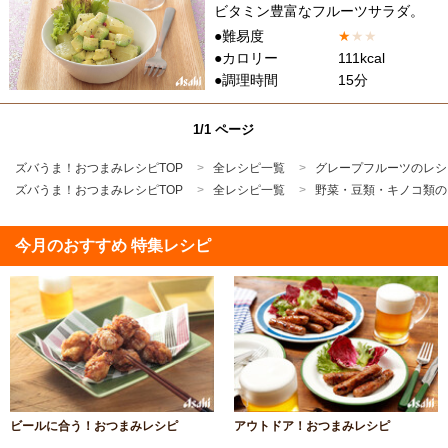
ビタミン豊富なフルーツサラダ。
●難易度
★
★
★
●カロリー
111kcal
●調理時間
15分
1/1 ページ
ズバうま！おつまみレシピTOP
全レシピ一覧
グレープフルーツのレシ
ズバうま！おつまみレシピTOP
全レシピ一覧
野菜・豆類・キノコ類の
今月のおすすめ 特集レシピ
ビールに合う！おつまみレシピ
アウトドア！おつまみレシピ