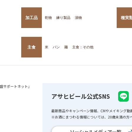
加工品
種実
乾物
練り製品
漬物
主食
米
パン
麺
主食：その他
盛サポートネット」
アサヒビール公式SNS
最新商品やキャンペーン情報、CMやメイキング動
※お酒にまつわる情報については、20歳未満の方へ
ソーシャルメディア一覧