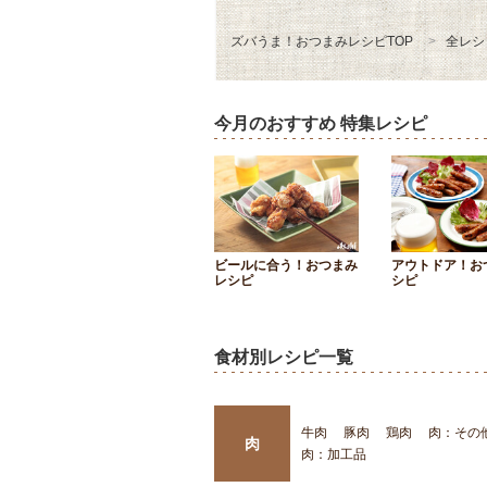
ズバうま！おつまみレシピTOP
全レシ
今月のおすすめ 特集レシピ
ビールに合う！おつまみ
アウトドア！お
レシピ
シピ
食材別レシピ一覧
牛肉
豚肉
鶏肉
肉：その
肉
肉：加工品