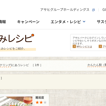
アサヒグループホールディングス
Gl
情報
キャンペーン
エンタメ・レシピ
サス
アサヒパークにログインしてい
シピやおいしそうボタンなどの
だけます。
MYレシピとは
ア
まみレシピをご紹介。
かんたん順（
クリング
)にあうレシピ
［ 1件 ］
]