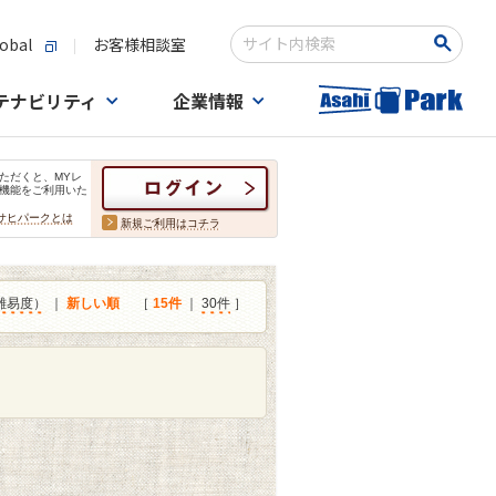
obal
お客様相談室
検索キーワード入力
テナビリティ
企業情報
ただくと、MYレ
機能をご利用いた
サヒパークとは
新規ご利用はコチラ
難易度）
｜
新しい順
［
15件
｜
30件
］