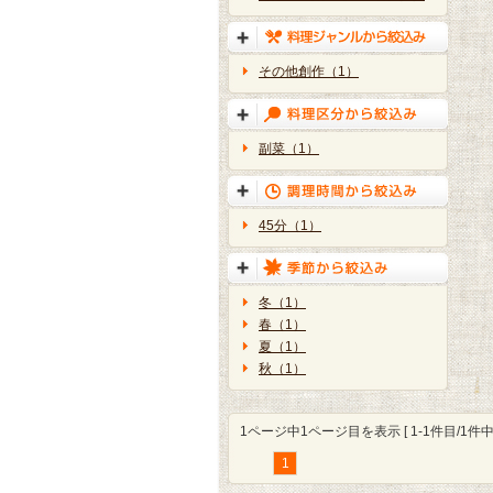
その他創作（1）
副菜（1）
45分（1）
冬（1）
春（1）
夏（1）
秋（1）
1ページ中1ページ目を表示 [ 1-1件目/1件中 
1