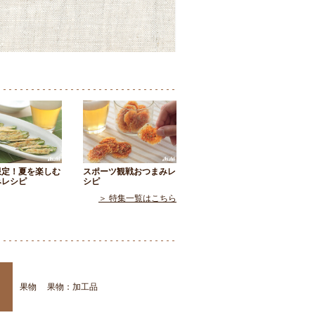
限定！夏を楽しむ
スポーツ観戦おつまみレ
みレシピ
シピ
＞ 特集一覧はこちら
果物
果物：加工品