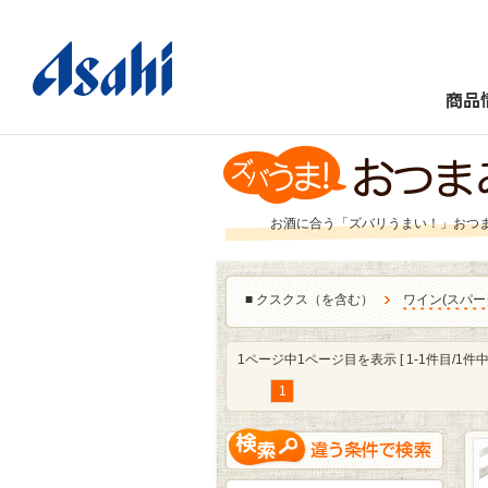
商品
お酒に合う「ズバリうまい！」おつ
■
クスクス（を含む）
ワイン
(
スパー
1ページ中1ページ目を表示 [ 1-1件目/1件中 
1