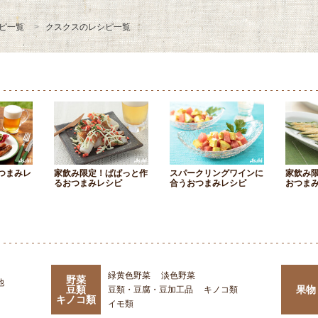
ピ一覧
クスクスのレシピ一覧
つまみレ
家飲み限定！ぱぱっと作
スパークリングワインに
家飲み
るおつまみレシピ
合うおつまみレシピ
おつま
緑黄色野菜
淡色野菜
野菜
他
豆類
果物
豆類・豆腐・豆加工品
キノコ類
キノコ類
イモ類