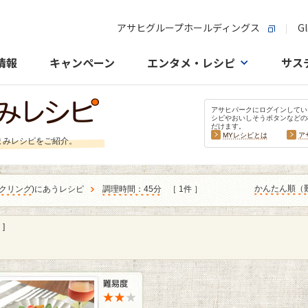
アサヒグループホールディングス
Gl
情報
キャンペーン
エンタメ・レシピ
サス
アサヒパークにログインしてい
シピやおいしそうボタンなどの
だけます。
MYレシピとは
ア
まみレシピをご紹介。
かんたん順（
クリング
)にあうレシピ
調理時間：45分
［ 1件 ］
]