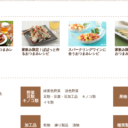
つまみレ
家飲み限定！ぱぱっと作
スパークリングワインに
家飲み
るおつまみレシピ
合うおつまみレシピ
おつま
緑黄色野菜
淡色野菜
野菜
他
豆類
果物
豆類・豆腐・豆加工品
キノコ類
キノコ類
イモ類
加工品
種実
乾物
練り製品
漬物