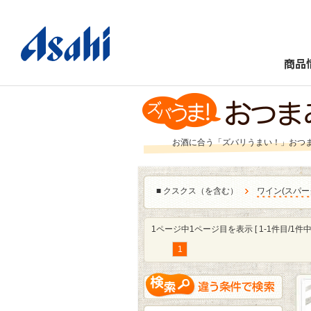
商品
お酒に合う「ズバリうまい！」おつ
■
クスクス（を含む）
ワイン
(
スパー
1ページ中1ページ目を表示 [ 1-1件目/1件中 
1