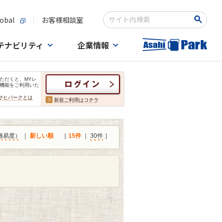
obal
お客様相談室
検索キーワード入力
テナビリティ
企業情報
ただくと、MYレ
機能をご利用いた
サヒパークとは
新規ご利用はコチラ
難易度）
｜
新しい順
［
15件
｜
30件
］