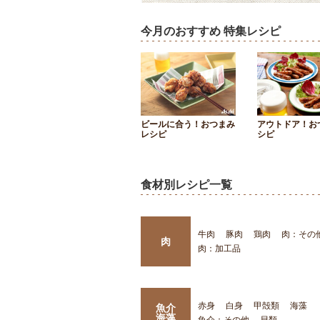
今月のおすすめ 特集レシピ
ビールに合う！おつまみ
アウトドア！お
レシピ
シピ
食材別レシピ一覧
牛肉
豚肉
鶏肉
肉：その
肉
肉：加工品
赤身
白身
甲殻類
海藻
魚介
海藻
魚介：その他
貝類