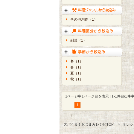
その他創作（1）
副菜（1）
冬（1）
春（1）
夏（1）
秋（1）
1ページ中1ページ目を表示 [ 1-1件目/1件中 
1
ズバうま！おつまみレシピTOP
全レシ