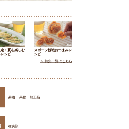
限定！夏を楽しむ
スポーツ観戦おつまみレ
みレシピ
シピ
＞ 特集一覧はこちら
果物
果物：加工品
類
種実類