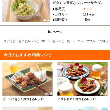
ビタミン豊富なフルーツサラダ。
●難易度
★
★
★
●カロリー
111kcal
●調理時間
15分
1/1 ページ
ズバうま！おつまみレシピTOP
全レシピ一覧
グレープフルーツのレシ
今月のおすすめ 特集レシピ
ビールに合う！おつまみレシピ
アウトドア！おつまみレシピ