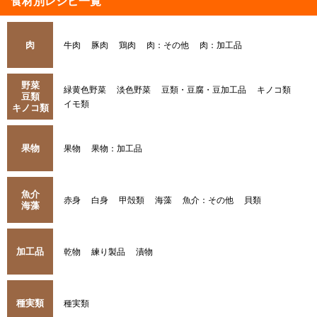
食材別レシピ一覧
肉
牛肉
豚肉
鶏肉
肉：その他
肉：加工品
野菜
緑黄色野菜
淡色野菜
豆類・豆腐・豆加工品
キノコ類
豆類
イモ類
キノコ類
果物
果物
果物：加工品
魚介
赤身
白身
甲殻類
海藻
魚介：その他
貝類
海藻
加工品
乾物
練り製品
漬物
種実類
種実類