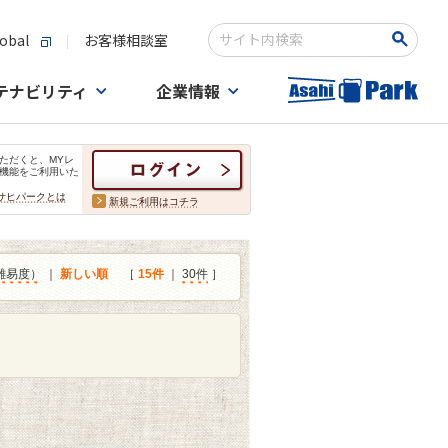
obal
お客様相談室
検索キーワード入力
テナビリティ
企業情報
ただくと、MYレ
機能をご利用いた
サヒパークとは
新規ご利用はコチラ
難易度）
｜
新しい順
［
15件
｜
30件
］