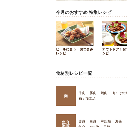
今月のおすすめ 特集レシピ
ビールに合う！おつまみ
アウトドア！お
レシピ
シピ
食材別レシピ一覧
牛肉
豚肉
鶏肉
肉：その
肉
肉：加工品
赤身
白身
甲殻類
海藻
魚介
海藻
魚介：その他
貝類