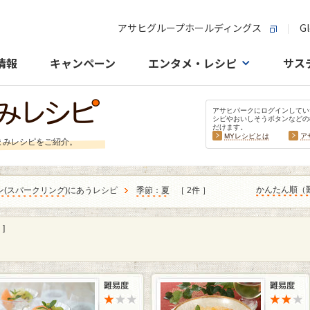
アサヒグループホールディングス
Gl
情報
キャンペーン
エンタメ・レシピ
サス
アサヒパークにログインしてい
シピやおいしそうボタンなどの
だけます。
MYレシピとは
ア
まみレシピをご紹介。
かんたん順（
ン
(
スパークリング
)にあうレシピ
季節：夏
［ 2件 ］
]