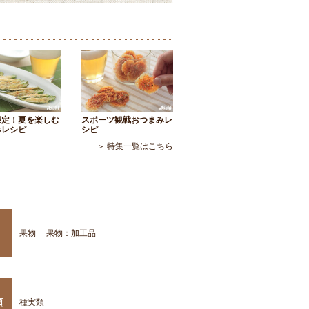
限定！夏を楽しむ
スポーツ観戦おつまみレ
みレシピ
シピ
＞ 特集一覧はこちら
果物
果物：加工品
類
種実類