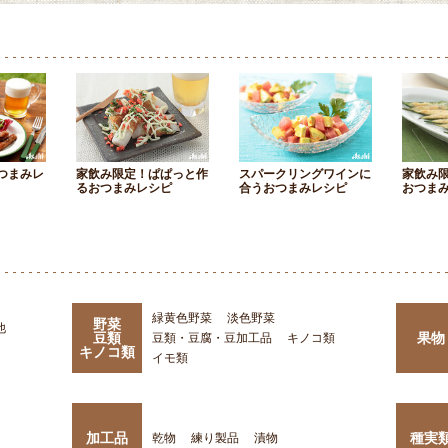
つまみレ
家飲み限定！ぱぱっと作
スパークリングワインに
家飲み
るおつまみレシピ
合うおつまみレシピ
おつま
緑黄色野菜
淡色野菜
野菜
他
豆類
果物
豆類・豆腐・豆加工品
キノコ類
キノコ類
イモ類
加工品
種実
乾物
練り製品
漬物