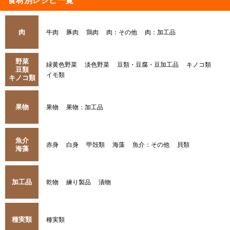
食材別レシピ一覧
肉
牛肉
豚肉
鶏肉
肉：その他
肉：加工品
野菜
緑黄色野菜
淡色野菜
豆類・豆腐・豆加工品
キノコ類
豆類
イモ類
キノコ類
果物
果物
果物：加工品
魚介
赤身
白身
甲殻類
海藻
魚介：その他
貝類
海藻
加工品
乾物
練り製品
漬物
種実類
種実類