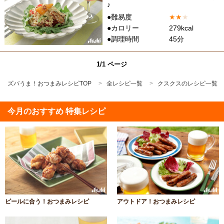
♪
●難易度
★
★
★
●カロリー
279kcal
●調理時間
45分
1/1 ページ
ズバうま！おつまみレシピTOP
全レシピ一覧
クスクスのレシピ一覧
今月のおすすめ 特集レシピ
ビールに合う！おつまみレシピ
アウトドア！おつまみレシピ