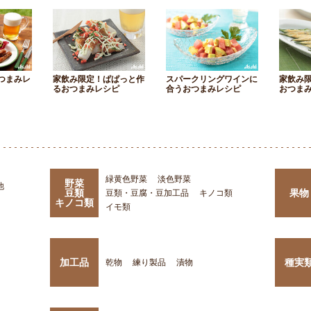
つまみレ
家飲み限定！ぱぱっと作
スパークリングワインに
家飲み
るおつまみレシピ
合うおつまみレシピ
おつま
緑黄色野菜
淡色野菜
野菜
他
豆類
果物
豆類・豆腐・豆加工品
キノコ類
キノコ類
イモ類
加工品
種実
乾物
練り製品
漬物