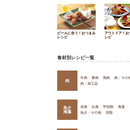
ビールに合う！おつまみ
アウトドア！お
レシピ
シピ
食材別レシピ一覧
牛肉
豚肉
鶏肉
肉：その
肉
肉：加工品
赤身
白身
甲殻類
海藻
魚介
海藻
魚介：その他
貝類