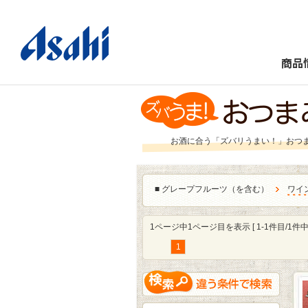
商品
お酒に合う「ズバリうまい！」おつ
■
グレープフルーツ（を含む）
ワイ
1ページ中1ページ目を表示 [ 1-1件目/1件中 
1