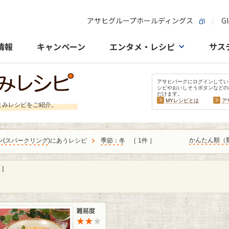
アサヒグループホールディングス
Gl
情報
キャンペーン
エンタメ・レシピ
サス
アサヒパークにログインしてい
シピやおいしそうボタンなどの
だけます。
MYレシピとは
ア
まみレシピをご紹介。
かんたん順（
ン
(
スパークリング
)にあうレシピ
季節：冬
［ 1件 ］
]