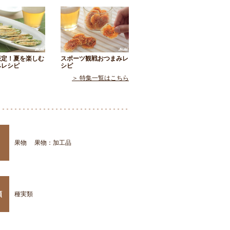
限定！夏を楽しむ
スポーツ観戦おつまみレ
みレシピ
シピ
＞ 特集一覧はこちら
果物
果物：加工品
類
種実類