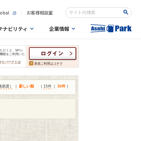
obal
お客様相談室
検索キーワード入力
テナビリティ
企業情報
ただくと、MYレ
機能をご利用いた
サヒパークとは
新規ご利用はコチラ
難易度）
｜
新しい順
［
15件
｜
30件
］