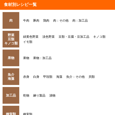
食材別レシピ一覧
肉
牛肉
豚肉
鶏肉
肉：その他
肉：加工品
野菜
緑黄色野菜
淡色野菜
豆類・豆腐・豆加工品
キノコ類
豆類
イモ類
キノコ類
果物
果物
果物：加工品
魚介
赤身
白身
甲殻類
海藻
魚介：その他
貝類
海藻
加工品
乾物
練り製品
漬物
種実類
種実類