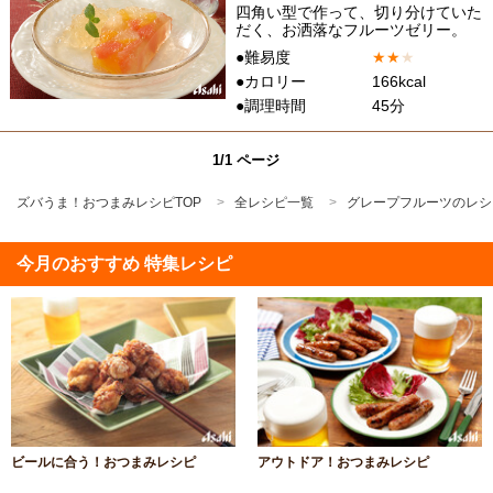
四角い型で作って、切り分けていた
だく、お洒落なフルーツゼリー。
●難易度
★
★
★
●カロリー
166kcal
●調理時間
45分
1/1 ページ
ズバうま！おつまみレシピTOP
全レシピ一覧
グレープフルーツのレシ
今月のおすすめ 特集レシピ
ビールに合う！おつまみレシピ
アウトドア！おつまみレシピ