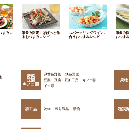
つまみレ
家飲み限定！ぱぱっと作
スパークリングワインに
家飲み
るおつまみレシピ
合うおつまみレシピ
おつま
緑黄色野菜
淡色野菜
野菜
他
豆類
果物
豆類・豆腐・豆加工品
キノコ類
キノコ類
イモ類
加工品
種実
乾物
練り製品
漬物