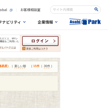
obal
お客様相談室
検索キーワード入力
テナビリティ
企業情報
ただくと、MYレ
機能をご利用いた
サヒパークとは
新規ご利用はコチラ
難易度）
｜
新しい順
［
15件
｜
30件
］