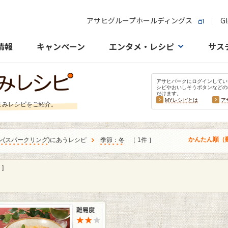
アサヒグループホールディングス
Gl
情報
キャンペーン
エンタメ・レシピ
サス
アサヒパークにログインしてい
シピやおいしそうボタンなどの
だけます。
MYレシピとは
ア
まみレシピをご紹介。
かんたん順（
ン
(
スパークリング
)にあうレシピ
季節：冬
［ 1件 ］
]