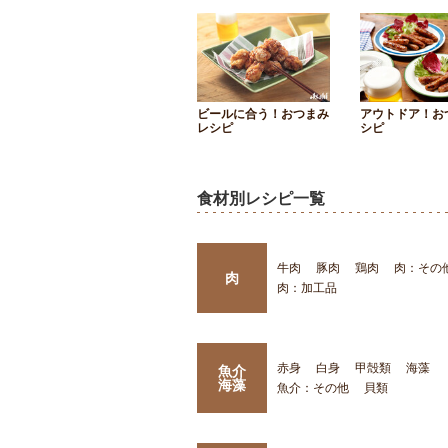
ビールに合う！おつまみ
アウトドア！お
レシピ
シピ
食材別レシピ一覧
牛肉
豚肉
鶏肉
肉：その
肉
肉：加工品
赤身
白身
甲殻類
海藻
魚介
海藻
魚介：その他
貝類