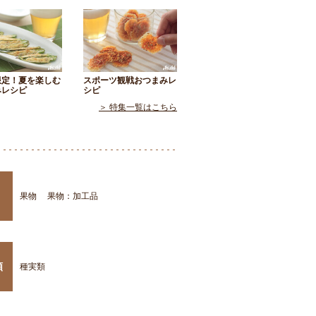
限定！夏を楽しむ
スポーツ観戦おつまみレ
みレシピ
シピ
＞ 特集一覧はこちら
果物
果物：加工品
類
種実類