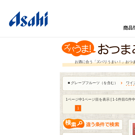
商品
お酒に合う「ズバリうまい！」おつ
■
グレープフルーツ（を含む）
ワイ
1ページ中1ページ目を表示 [ 1-1件目/1件中 
1