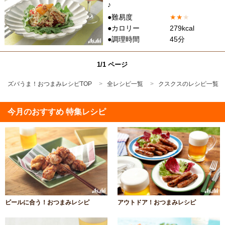
♪
●難易度
★
★
★
●カロリー
279kcal
●調理時間
45分
1/1 ページ
ズバうま！おつまみレシピTOP
全レシピ一覧
クスクスのレシピ一覧
今月のおすすめ 特集レシピ
ビールに合う！おつまみレシピ
アウトドア！おつまみレシピ