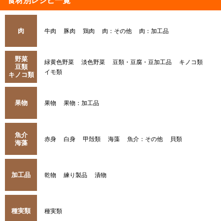
食材別レシピ一覧
肉
牛肉
豚肉
鶏肉
肉：その他
肉：加工品
野菜
緑黄色野菜
淡色野菜
豆類・豆腐・豆加工品
キノコ類
豆類
イモ類
キノコ類
果物
果物
果物：加工品
魚介
赤身
白身
甲殻類
海藻
魚介：その他
貝類
海藻
加工品
乾物
練り製品
漬物
種実類
種実類