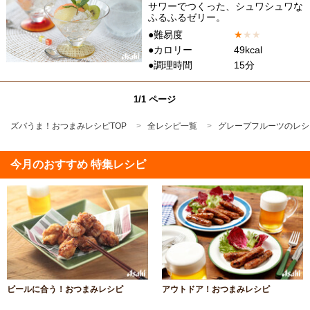
サワーでつくった、シュワシュワな
ふるふるゼリー。
●難易度
★
★
★
●カロリー
49kcal
●調理時間
15分
1/1 ページ
ズバうま！おつまみレシピTOP
全レシピ一覧
グレープフルーツのレシ
今月のおすすめ 特集レシピ
ビールに合う！おつまみレシピ
アウトドア！おつまみレシピ