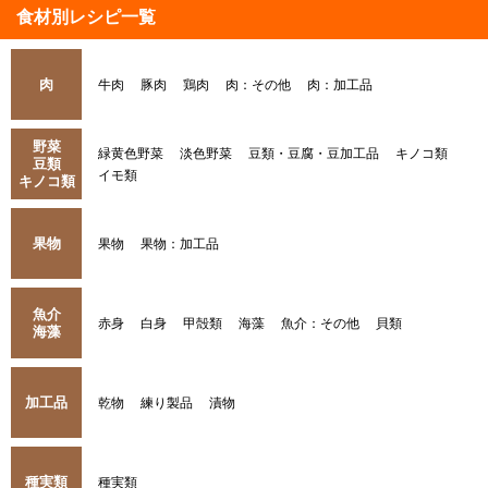
食材別レシピ一覧
肉
牛肉
豚肉
鶏肉
肉：その他
肉：加工品
野菜
緑黄色野菜
淡色野菜
豆類・豆腐・豆加工品
キノコ類
豆類
イモ類
キノコ類
果物
果物
果物：加工品
魚介
赤身
白身
甲殻類
海藻
魚介：その他
貝類
海藻
加工品
乾物
練り製品
漬物
種実類
種実類