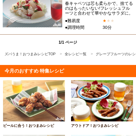
春キャベツは芯も柔らかで、捨てる
のはもったいない!フレッシュフル
ーツと合わせて華やかなサラダに。
●難易度
★
★
★
●調理時間
30分
1/1 ページ
ズバうま！おつまみレシピTOP
全レシピ一覧
グレープフルーツのレシ
今月のおすすめ 特集レシピ
ビールに合う！おつまみレシピ
アウトドア！おつまみレシピ