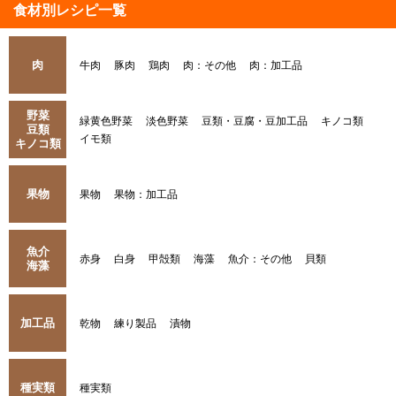
食材別レシピ一覧
肉
牛肉
豚肉
鶏肉
肉：その他
肉：加工品
野菜
緑黄色野菜
淡色野菜
豆類・豆腐・豆加工品
キノコ類
豆類
イモ類
キノコ類
果物
果物
果物：加工品
魚介
赤身
白身
甲殻類
海藻
魚介：その他
貝類
海藻
加工品
乾物
練り製品
漬物
種実類
種実類