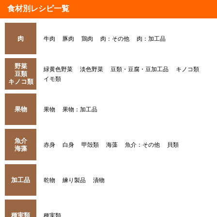
食材別レシピ一覧
肉
牛肉
豚肉
鶏肉
肉：その他
肉：加工品
野菜
緑黄色野菜
淡色野菜
豆類・豆腐・豆加工品
キノコ類
豆類
イモ類
キノコ類
果物
果物
果物：加工品
魚介
赤身
白身
甲殻類
海藻
魚介：その他
貝類
海藻
加工品
乾物
練り製品
漬物
種実類
種実類