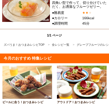
四角い型で作って、切り分けていた
だく、お洒落なフルーツゼリー。
●難易度
★
★
★
●カロリー
166kcal
●調理時間
45分
1/1 ページ
ズバうま！おつまみレシピTOP
全レシピ一覧
グレープフルーツのレシ
今月のおすすめ 特集レシピ
ビールに合う！おつまみレシピ
アウトドア！おつまみレシピ