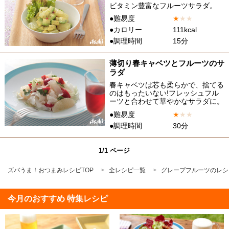
ビタミン豊富なフルーツサラダ。
●難易度
★
★
★
●カロリー
111kcal
●調理時間
15分
薄切り春キャベツとフルーツのサ
ラダ
春キャベツは芯も柔らかで、捨てる
のはもったいない!フレッシュフル
ーツと合わせて華やかなサラダに。
●難易度
★
★
★
●調理時間
30分
1/1 ページ
ズバうま！おつまみレシピTOP
全レシピ一覧
グレープフルーツのレシ
今月のおすすめ 特集レシピ