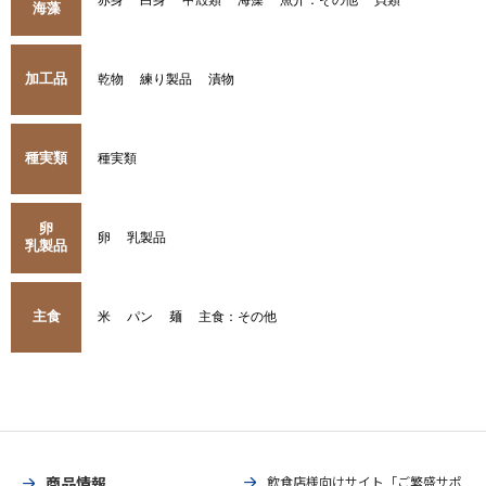
赤身
白身
甲殻類
海藻
魚介：その他
貝類
海藻
加工品
乾物
練り製品
漬物
種実類
種実類
卵
卵
乳製品
乳製品
主食
米
パン
麺
主食：その他
商品情報
飲食店様向けサイト「ご繁盛サポ