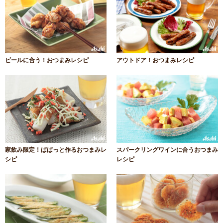
ビールに合う！おつまみレシピ
アウトドア！おつまみレシピ
家飲み限定！ぱぱっと作るおつまみレ
スパークリングワインに合うおつまみ
シピ
レシピ