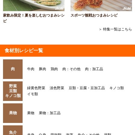
家飲み限定！夏を楽しむおつまみレシ
スポーツ観戦おつまみレシピ
ピ
＞ 特集一覧はこちら
食材別レシピ一覧
肉
牛肉
豚肉
鶏肉
肉：その他
肉：加工品
野菜
緑黄色野菜
淡色野菜
豆類・豆腐・豆加工品
キノコ類
豆類
イモ類
キノコ類
果物
果物
果物：加工品
魚介