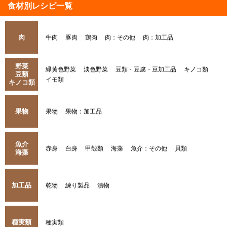
食材別レシピ一覧
肉
牛肉
豚肉
鶏肉
肉：その他
肉：加工品
野菜
緑黄色野菜
淡色野菜
豆類・豆腐・豆加工品
キノコ類
豆類
イモ類
キノコ類
果物
果物
果物：加工品
魚介
赤身
白身
甲殻類
海藻
魚介：その他
貝類
海藻
加工品
乾物
練り製品
漬物
種実類
種実類