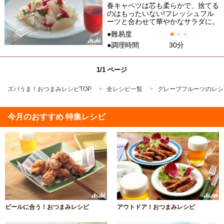
春キャベツは芯も柔らかで、捨てる
のはもったいない!フレッシュフル
ーツと合わせて華やかなサラダに。
●難易度
★
★
★
●調理時間
30分
1/1 ページ
ズバうま！おつまみレシピTOP
全レシピ一覧
グレープフルーツのレシ
今月のおすすめ 特集レシピ
ビールに合う！おつまみレシピ
アウトドア！おつまみレシピ