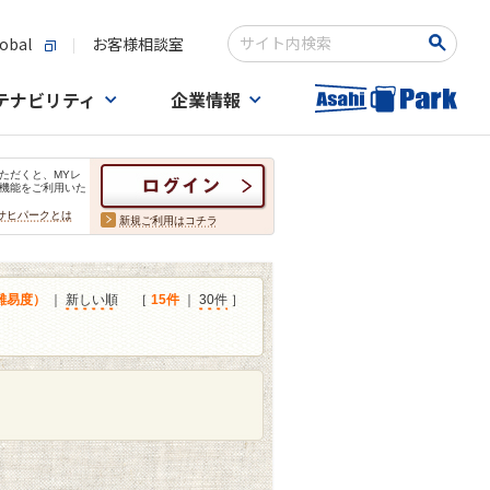
obal
お客様相談室
検索キーワード入力
テナビリティ
企業情報
ただくと、MYレ
機能をご利用いた
サヒパークとは
新規ご利用はコチラ
難易度）
｜
新しい順
［
15件
｜
30件
］