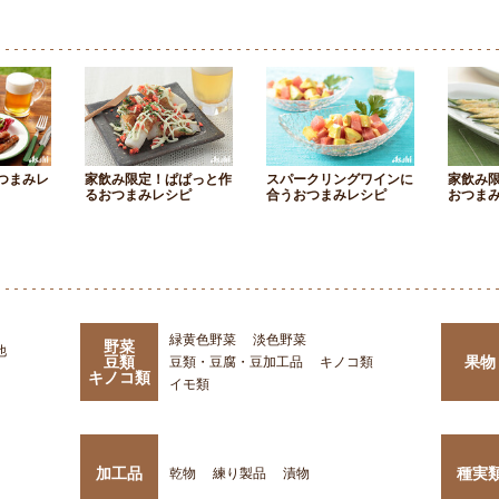
つまみレ
家飲み限定！ぱぱっと作
スパークリングワインに
家飲み
るおつまみレシピ
合うおつまみレシピ
おつま
緑黄色野菜
淡色野菜
野菜
他
豆類
果物
豆類・豆腐・豆加工品
キノコ類
キノコ類
イモ類
加工品
種実
乾物
練り製品
漬物