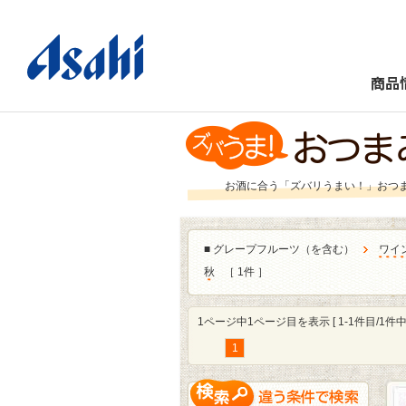
商品
お酒に合う「ズバリうまい！」おつ
■
グレープフルーツ（を含む）
ワイ
秋
［ 1件 ］
1ページ中1ページ目を表示 [ 1-1件目/1件中 
1