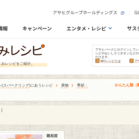
アサヒグループホールディングス
Gl
情報
キャンペーン
エンタメ・レシピ
サス
アサヒパークにログインしてい
シピやおいしそうボタンなどの
だけます。
MYレシピとは
ア
まみレシピをご紹介。
かんたん順（
ン
(
スパークリング
)にあうレシピ
果物
季節：
]