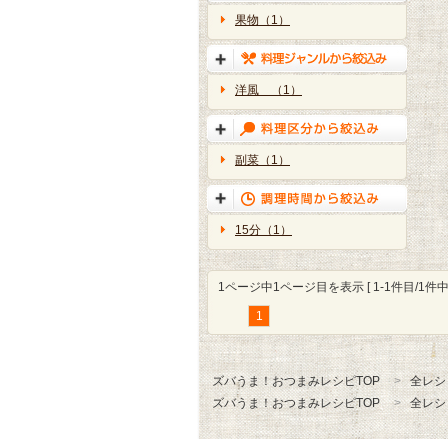
果物（1）
洋風 （1）
副菜（1）
15分（1）
1ページ中1ページ目を表示 [ 1-1件目/1件中 
1
ズバうま！おつまみレシピTOP
全レシ
ズバうま！おつまみレシピTOP
全レシ