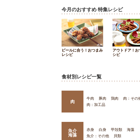
今月のおすすめ 特集レシピ
ビールに合う！おつまみ
アウトドア！お
レシピ
シピ
食材別レシピ一覧
牛肉
豚肉
鶏肉
肉：その
肉
肉：加工品
赤身
白身
甲殻類
海藻
魚介
海藻
魚介：その他
貝類