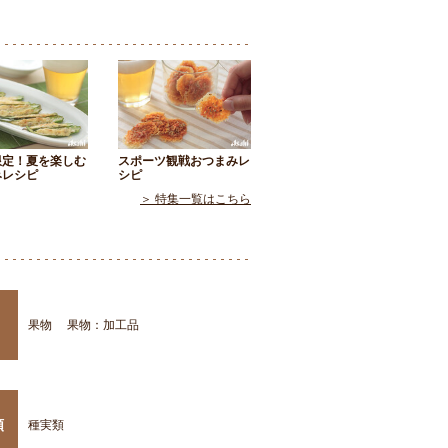
限定！夏を楽しむ
スポーツ観戦おつまみレ
みレシピ
シピ
＞ 特集一覧はこちら
果物
果物：加工品
類
種実類