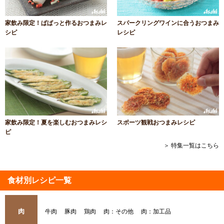
家飲み限定！ぱぱっと作るおつまみレ
スパークリングワインに合うおつまみ
シピ
レシピ
家飲み限定！夏を楽しむおつまみレシ
スポーツ観戦おつまみレシピ
ピ
＞ 特集一覧はこちら
食材別レシピ一覧
肉
牛肉
豚肉
鶏肉
肉：その他
肉：加工品