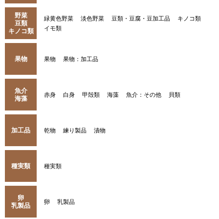
野菜
緑黄色野菜
淡色野菜
豆類・豆腐・豆加工品
キノコ類
豆類
イモ類
キノコ類
果物
果物
果物：加工品
魚介
赤身
白身
甲殻類
海藻
魚介：その他
貝類
海藻
加工品
乾物
練り製品
漬物
種実類
種実類
卵
卵
乳製品
乳製品