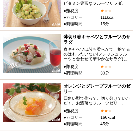
ビタミン豊富なフルーツサラダ。
●難易度
★
★
★
●カロリー
111kcal
●調理時間
15分
薄切り春キャベツとフルーツのサ
ラダ
春キャベツは芯も柔らかで、捨てる
のはもったいない!フレッシュフル
ーツと合わせて華やかなサラダに。
●難易度
★
★
★
●調理時間
30分
オレンジとグレープフルーツのゼ
リー
四角い型で作って、切り分けていた
だく、お洒落なフルーツゼリー。
●難易度
★
★
★
●カロリー
166kcal
●調理時間
45分